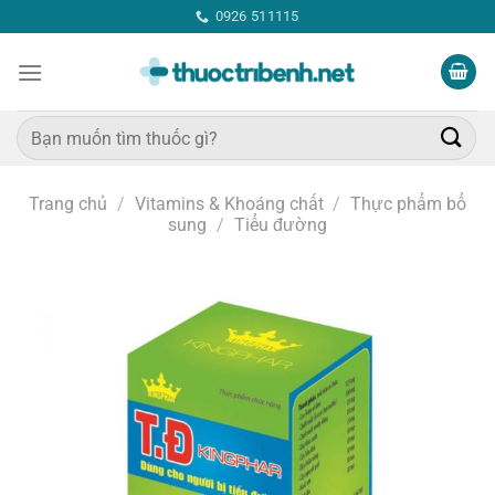
Bỏ
0926 511115
qua
nội
dung
Tìm
kiếm:
Trang chủ
/
Vitamins & Khoáng chất
/
Thực phẩm bổ
sung
/
Tiểu đường