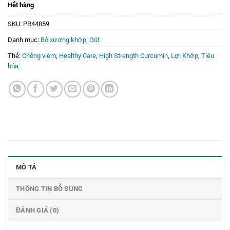
Hết hàng
SKU:
PR44859
Danh mục:
Bổ xương khớp, Gút
Thẻ:
Chống viêm
,
Healthy Care
,
High Strength Curcumin
,
Lợi Khớp
,
Tiêu
hóa
MÔ TẢ
THÔNG TIN BỔ SUNG
ĐÁNH GIÁ (0)