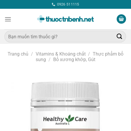
Bỏ
0926 511115
qua
nội
dung
Tìm
kiếm:
Trang chủ
/
Vitamins & Khoáng chất
/
Thực phẩm bổ
sung
/
Bổ xương khớp, Gút