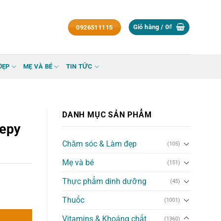
Giỏ hàng /
0
₫
0926511115
ĐẸP
MẸ VÀ BÉ
TIN TỨC
DANH MỤC SẢN PHẨM
eepy
Chăm sóc & Làm đẹp
(105)
Mẹ và bé
(151)
Thực phẩm dinh dưỡng
(45)
Thuốc
(1001)
Vitamins & Khoáng chất
(1360)