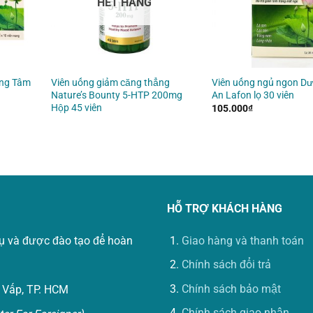
HẾT HÀNG
ỡng Tâm
Viên uống giảm căng thẳng
Viên uống ngủ ngon D
Nature’s Bounty 5-HTP 200mg
An Lafon lọ 30 viên
Hộp 45 viên
105.000
₫
HỖ TRỢ KHÁCH HÀNG
vụ và được đào tạo để hoàn
Giao hàng và thanh toán
Chính sách đổi trả
Chính sách bảo mật
 Vấp, TP. HCM
Chính sách giao nhận