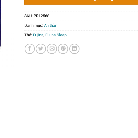
SKU:
PR12568
Danh mục:
An thần
Thẻ:
Fujina
,
Fujina Sleep