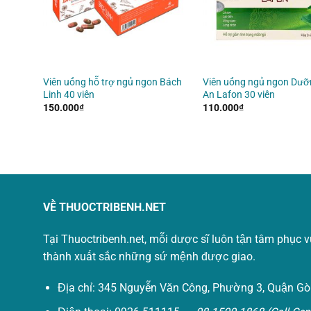
 giúp
Viên uống hỗ trợ ngủ ngon Bách
Viên uống ngủ ngon Dư
y
Linh 40 viên
An Lafon 30 viên
150.000
₫
110.000
₫
VỀ THUOCTRIBENH.NET
Tại Thuoctribenh.net, mỗi dược sĩ luôn tận tâm phục 
thành xuất sắc những sứ mệnh được giao.
Địa chỉ: 345 Nguyễn Văn Công, Phường 3, Quận Gò