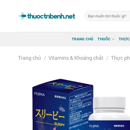
Bỏ
qua
Tìm
nội
kiếm:
dung
TRANG CHỦ
THUỐC
THỰC
Trang chủ
/
Vitamins & Khoáng chất
/
Thực ph