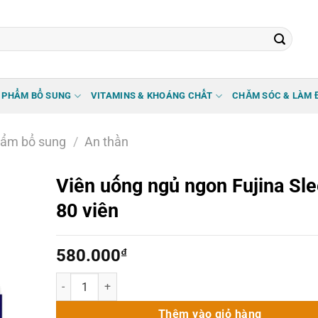
 PHẨM BỔ SUNG
VITAMINS & KHOÁNG CHẤT
CHĂM SÓC & LÀM 
ẩm bổ sung
/
An thần
Viên uống ngủ ngon Fujina Sl
80 viên
580.000
₫
Viên uống ngủ ngon Fujina Sleepy 80 viên số lượng
Thêm vào giỏ hàng