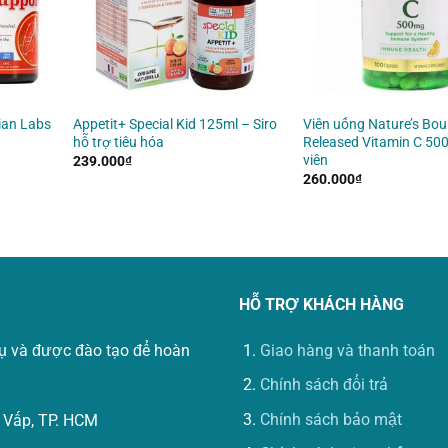
ian Labs
Appetit+ Special Kid 125ml – Siro
Viên uống Nature’s Bou
hỗ trợ tiêu hóa
Released Vitamin C 50
viên
239.000
₫
260.000
₫
HỖ TRỢ KHÁCH HÀNG
vụ và được đào tạo để hoàn
Giao hàng và thanh toán
Chính sách đổi trả
Chính sách bảo mật
 Vấp, TP. HCM