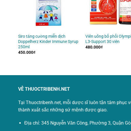
uer
Siro tăng cường miễn dịch
Viên uống bổ phổi Olymp
C 100ml
Doppelherz Kinder Immune Syrup
L3-Support 30 viên
250ml
480.000
₫
450.000
₫
VỀ THUOCTRIBENH.NET
Tại Thuoctribenh.net, mỗi dược sĩ luôn tận tâm phục 
thành xuất sắc những sứ mệnh được giao.
Địa chỉ: 345 Nguyễn Văn Công, Phường 3, Quận Gò