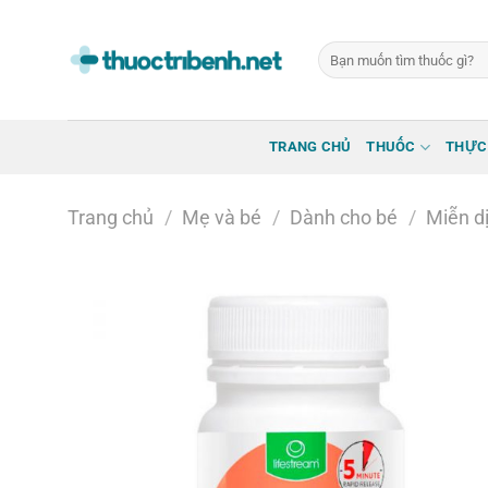
Bỏ
qua
Tìm
nội
kiếm:
dung
TRANG CHỦ
THUỐC
THỰC
Trang chủ
/
Mẹ và bé
/
Dành cho bé
/
Miễn d