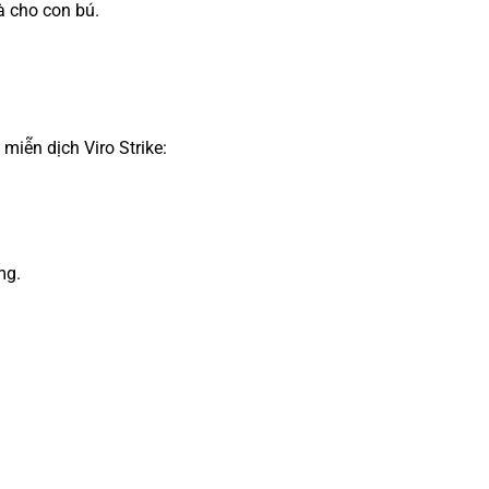
à cho con bú.
miễn dịch Viro Strike:
mg.