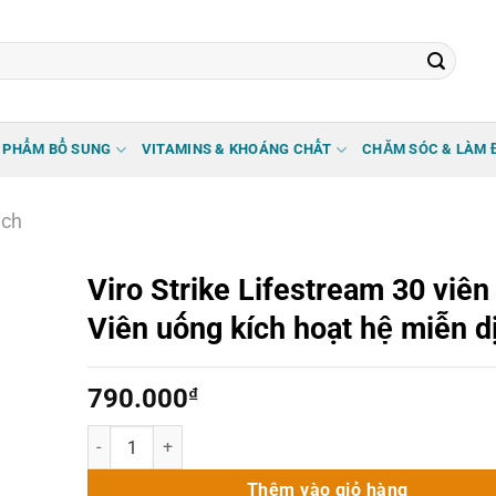
 PHẨM BỔ SUNG
VITAMINS & KHOÁNG CHẤT
CHĂM SÓC & LÀM 
ịch
Viro Strike Lifestream 30 viên
Viên uống kích hoạt hệ miễn d
790.000
₫
Viro Strike Lifestream 30 viên - Viên uống kích hoạt hệ mi
Thêm vào giỏ hàng