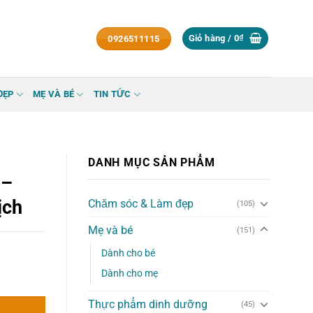
Giỏ hàng /
0
₫
0926511115
ĐẸP
MẸ VÀ BÉ
TIN TỨC
DANH MỤC SẢN PHẨM
 –
ịch
Chăm sóc & Làm đẹp
(105)
Mẹ và bé
(151)
Dành cho bé
Dành cho mẹ
ễn dịch số lượng
Thực phẩm dinh dưỡng
(45)