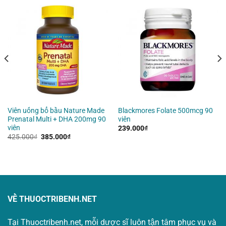
Viên uống bổ bầu Nature Made
Blackmores Folate 500mcg 90
Prenatal Multi + DHA 200mg 90
viên
viên
239.000
₫
Giá
Giá
425.000
₫
385.000
₫
gốc
hiện
là:
tại
425.000₫.
là:
385.000₫.
VỀ THUOCTRIBENH.NET
Tại Thuoctribenh.net, mỗi dược sĩ luôn tận tâm phục vụ và