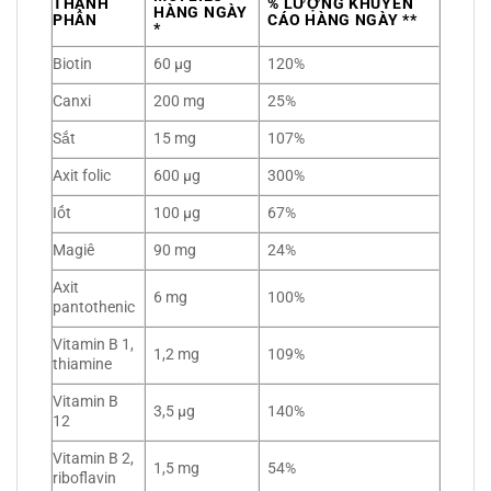
THÀNH
% LƯỢNG KHUYẾN
HÀNG NGÀY
PHẦN
CÁO HÀNG NGÀY **
*
Biotin
60 µg
120%
Canxi
200 mg
25%
Sắt
15 mg
107%
Axit folic
600 µg
300%
Iốt
100 µg
67%
Magiê
90 mg
24%
Axit
6 mg
100%
pantothenic
Vitamin B 1,
1,2 mg
109%
thiamine
Vitamin B
3,5 µg
140%
12
Vitamin B 2,
1,5 mg
54%
riboflavin