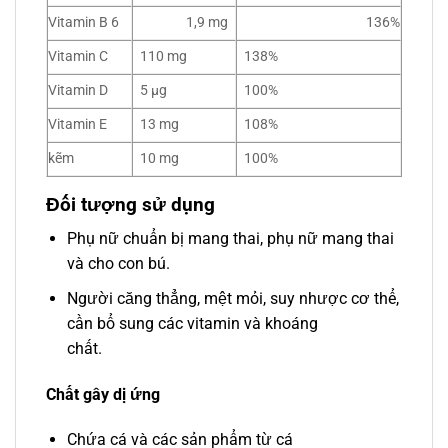
Vitamin B 6
1,9 mg
136%
Vitamin C
110 mg
138%
Vitamin D
5 µg
100%
Vitamin E
13 mg
108%
kẽm
10 mg
100%
Đối tượng sử dụng
Phụ nữ chuẩn bị mang thai, phụ nữ mang thai
và cho con bú.
Người căng thẳng, mệt mỏi, suy nhược cơ thể,
cần bổ sung các vitamin và khoáng
chất.
Chất gây dị ứng
Chứa cá và các sản phẩm từ cá