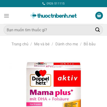
Bỏ
0926 511115
qua
nội
dung
Tìm
kiếm:
Trang chủ
/
Mẹ và bé
/
Dành cho mẹ
/
Bổ bầu