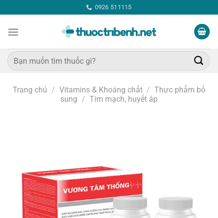
Bỏ
0926 511115
qua
nội
dung
Tìm
kiếm:
Trang chủ
/
Vitamins & Khoáng chất
/
Thực phẩm bổ
sung
/
Tim mạch, huyết áp