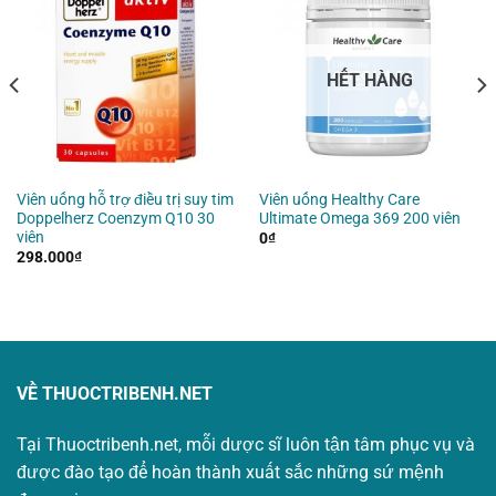
HẾT HÀNG
Viên uống hỗ trợ điều trị suy tim
Viên uống Healthy Care
Doppelherz Coenzym Q10 30
Ultimate Omega 369 200 viên
viên
0
₫
298.000
₫
VỀ THUOCTRIBENH.NET
Tại Thuoctribenh.net, mỗi dược sĩ luôn tận tâm phục vụ và
được đào tạo để hoàn thành xuất sắc những sứ mệnh