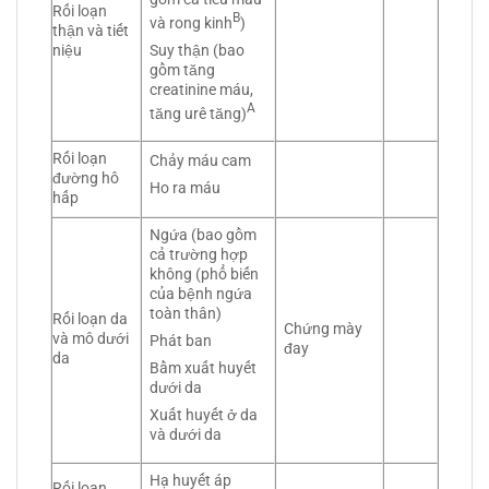
Rối loạn
B
và rong kinh
)
thận và tiết
Suy thận (bao
niệu
gồm tăng
creatinine máu,
A
tăng urê tăng)
Rối loạn
Chảy máu cam
đường hô
Ho ra máu
hấp
Ngứa (bao gồm
cả trường hợp
không (phổ biến
của bệnh ngứa
toàn thân)
Rối loạn da
Chứng mày
và mô dưới
Phát ban
đay
da
Bầm xuất huyết
dưới da
Xuất huyết ở da
và dưới da
Hạ huyết áp
Rối loạn