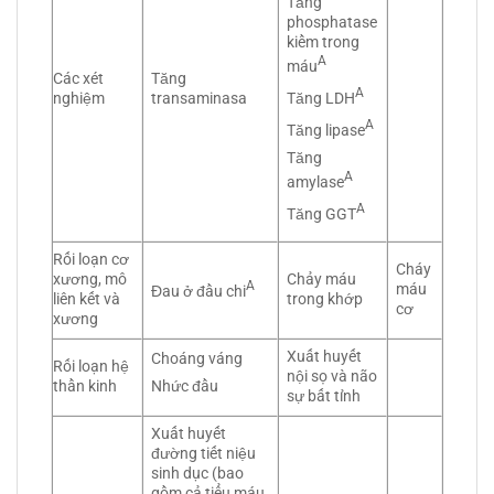
Tăng
phosphatase
kiềm trong
A
máu
Các xét
Tăng
A
Tăng LDH
nghiệm
transaminasa
A
Tăng lipase
Tăng
A
amylase
A
Tăng GGT
Rối loạn cơ
Cháy
xương, mô
Chảy máu
A
máu
Đau ở đầu chi
liên kết và
trong khớp
cơ
xương
Xuất huyết
Choáng váng
Rối loạn hệ
nội sọ và não
thần kinh
Nhức đầu
sự bất tỉnh
Xuất huyết
đường tiết niệu
sinh dục (bao
gồm cả tiểu máu