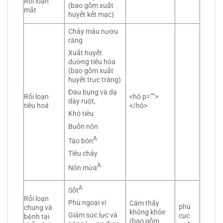
Rối loạn
(bao gồm xuất
mắt
huyết kết mạc)
Chảy máu nướu
răng
Xuất huyết
đường tiêu hóa
(bao gồm xuất
huyết trực tràng)
Đau bụng và dạ
Rối loạn
<hô p=””>
dày ruột,
tiêu hoá
</hô>
Khó tiêu
Buồn nôn
A
Táo bón
Tiêu chảy
A
Nôn mửa
A
Sốt
Rối loạn
Phù ngoại vi
Cảm thấy
phù
chung và
không khỏe
Giảm sức lực và
cục
bệnh tại
(bao gồm