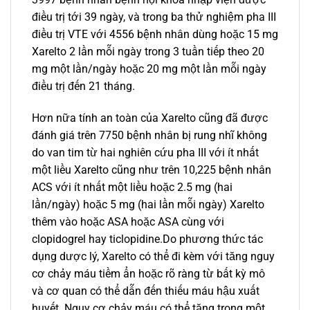
điều trị tới 39 ngày, và trong ba thử nghiệm pha III
điều trị VTE với 4556 bệnh nhân dùng hoặc 15 mg
Xarelto 2 lần mỗi ngày trong 3 tuần tiếp theo 20
mg một lần/ngày hoặc 20 mg một lần mỗi ngày
điều trị đến 21 tháng.
Hơn nữa tính an toàn của Xarelto cũng đã được
đánh giá trên 7750 bệnh nhân bị rung nhĩ không
do van tim từ hai nghiên cứu pha III với ít nhất
một liều Xarelto cũng như trên 10,225 bệnh nhân
ACS với ít nhất một liều hoặc 2.5 mg (hai
lần/ngày) hoặc 5 mg (hai lần mỗi ngày) Xarelto
thêm vào hoặc ASA hoặc ASA cùng với
clopidogrel hay ticlopidine.Do phương thức tác
dụng dược lý, Xarelto có thể đi kèm với tăng nguy
cơ chảy máu tiềm ẩn hoặc rõ ràng từ bất kỳ mô
và cơ quan có thể dẫn đến thiếu máu hậu xuất
huyết. Nguy cơ chảy máu có thể tăng trong một