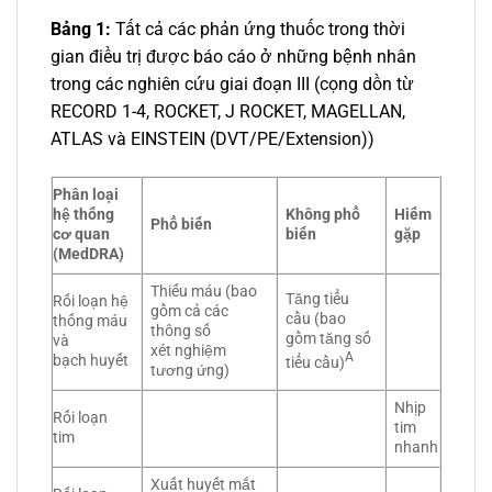
Bảng 1:
Tất cả các phản ứng thuốc trong thời
gian điều trị được báo cáo ở những bệnh nhân
trong các nghiên cứu giai đoạn III (cọng dồn từ
RECORD 1-4, ROCKET, J ROCKET, MAGELLAN,
ATLAS và EINSTEIN (DVT/PE/Extension))
Phân loại
hệ thống
Không phổ
Hiếm
Phổ biến
cơ quan
biến
gặp
(MedDRA)
Thiếu máu (bao
Tăng tiểu
Rối loạn hệ
gồm cả các
cầu (bao
thống máu
thông số
gồm tăng số
và
xét nghiệm
A
bạch huyết
tiểu cầu)
tương ứng)
Nhịp
Rối loạn
tim
tim
nhanh
Xuất huyết mắt