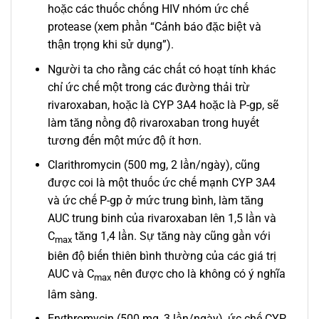
hoặc các thuốc chống HIV nhóm ức chế
protease (xem phần “Cảnh báo đặc biệt và
thận trọng khi sử dụng”).
Người ta cho rằng các chất có hoạt tính khác
chỉ ức chế một trong các đường thải trừ
rivaroxaban, hoặc là CYP 3A4 hoặc là P-gp, sẽ
làm tăng nồng độ rivaroxaban trong huyết
tương đến một mức độ ít hơn.
Clarithromycin (500 mg, 2 lần/ngày), cũng
được coi là một thuốc ức chế mạnh CYP 3A4
và ức chế P-gp ở mức trung bình, làm tăng
AUC trung binh của rivaroxaban lên 1,5 lần và
C
tăng 1,4 lần. Sự tăng này cũng gần với
max
biên độ biến thiên bình thường của các giá trị
AUC và C
nên được cho là không có ý nghĩa
max
lâm sàng.
Erythromycin (500 mg, 3 lần/ngày), ức chế CYP