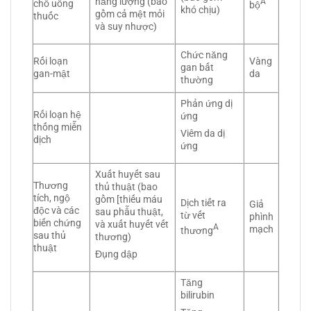
năng lượng (bao
A
chỗ uống
bộ
khó chịu)
gồm cả mệt mỏi
thuốc
và suy nhược)
Chức năng
Rối loạn
Vàng
gan bất
gan-mật
da
thường
Phản ứng dị
Rối loạn hệ
ứng
thống miễn
Viêm da dị
dịch
ứng
Xuất huyết sau
Thương
thủ thuật (bao
tích, ngộ
gồm [thiếu máu
Dịch tiết ra
Giả
độc và các
sau phẫu thuật,
từ vết
phình
biến chứng
và xuất huyết vết
A
mạch
thương
sau thủ
thương)
thuật
Đụng dập
Tăng
bilirubin