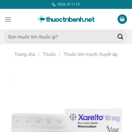
Bỏ
0926 511115
qua
nội
dung
Tìm
kiếm:
Trang chủ
/
Thuốc
/
Thuốc tim mạch, huyết áp