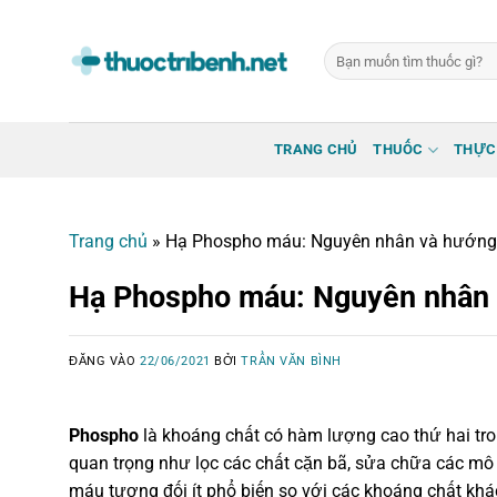
Bỏ
qua
Tìm
nội
kiếm:
dung
TRANG CHỦ
THUỐC
THỰC
Trang chủ
»
Hạ Phospho máu: Nguyên nhân và hướng 
Hạ Phospho máu: Nguyên nhân 
ĐĂNG VÀO
22/06/2021
BỞI
TRẦN VĂN BÌNH
Phospho
là khoáng chất có hàm lượng cao thứ hai tr
quan trọng như lọc các chất cặn bã, sửa chữa các mô 
máu tương đối ít phổ biến so với các khoáng chất khá