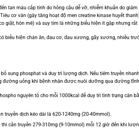
đến tan máu cấp tính do hồng cầu dễ vỡ, nhiễm khuẩn do giảm
 Tiêu cơ vân (gây tăng hoạt độ men creatine kinase huyết thanh
i, co giật, hôn mê) và suy tim là những biểu hiện ít gặp nhưng rất
có biểu hiện chán ăn, đau cơ, đau xương, gãy xương, nhiều tr
bổ sung phosphat và duy trì lượng dịch. Nếu tiêm truyền nhan
ằng đường uống khi bệnh nhân được nuôi dưỡng qua đường tĩn
spho nguyên tố cho mỗi 1000kcal để duy trì tình trạng cân b
n truyền dịch kéo dài là 620-1240mg (20-40mmol).
 thì cần truyền 279-310mg (9-10mmol) mỗi 12 giờ đến khi lượ