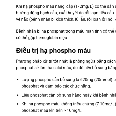
Khi hạ phospho máu nặng, cấp (1- 2mg/L) có thể dẫn 
hướng động bạch cầu, xuất huyết do rối loạn tiểu cầu.
về não (bệnh nhân bị kích thích, lú lẫn, rối loạn lời nó
Bệnh nhân bị hạ phosphat trong máu mạn tính có thể 
có thể gặp hemoglobin niệu
Điều trị hạ phospho máu
Phương pháp xử trí tốt nhất là phòng ngừa bằng cách 
phosphat sẽ làm hạ calci máu, do đó nên bổ sung b
Lượng phospho cần bổ sung là 620mg (20mmol) pho
phosphat và đảm bảo các chức năng.
Liều phosphat cần bổ sung hàng ngày khi bệnh nhâ
Khi hạ phospho máu không triệu chứng (7-10mg/L)
phosphat máu lên trên > 10mg/L.