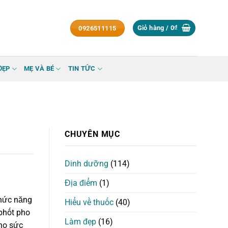
Giỏ hàng /
0
₫
0926511115
ĐẸP
MẸ VÀ BÉ
TIN TỨC
CHUYÊN MỤC
Dinh dưỡng
(114)
Địa điểm
(1)
chức năng
Hiểu về thuốc
(40)
 phốt pho
Làm đẹp
(16)
cho sức