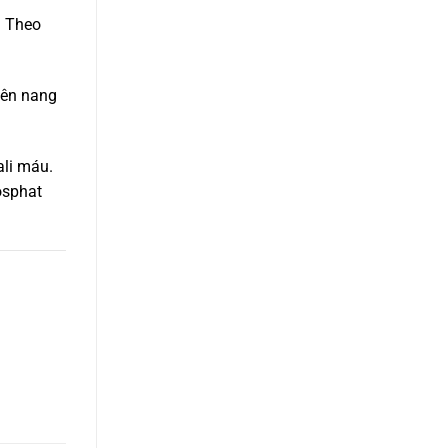
. Theo
iên nang
ali máu.
osphat