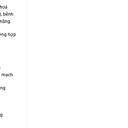
 hoá
), bệnh
 nặng.
ường hợp
h
h mạch.
ằng
ng