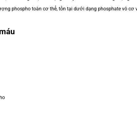
ợng phospho toàn cơ thể, tồn tại dưới dạng phosphate vô cơ 
 máu
ho