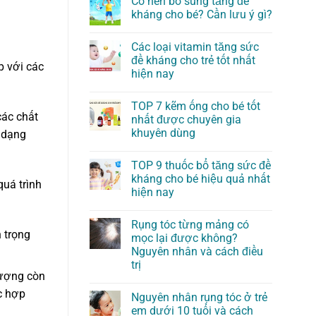
Có nên bổ sung tăng đề
kháng cho bé? Cần lưu ý gì?
Các loại vitamin tăng sức
đề kháng cho trẻ tốt nhất
p với các
hiện nay
TOP 7 kẽm ống cho bé tốt
các chất
nhất được chuyên gia
khuyên dùng
i dạng
TOP 9 thuốc bổ tăng sức đề
kháng cho bé hiệu quả nhất
quá trình
hiện nay
Rụng tóc từng mảng có
 trọng
mọc lại được không?
Nguyên nhân và cách điều
trị
Lượng còn
c hợp
Nguyên nhân rụng tóc ở trẻ
em dưới 10 tuổi và cách