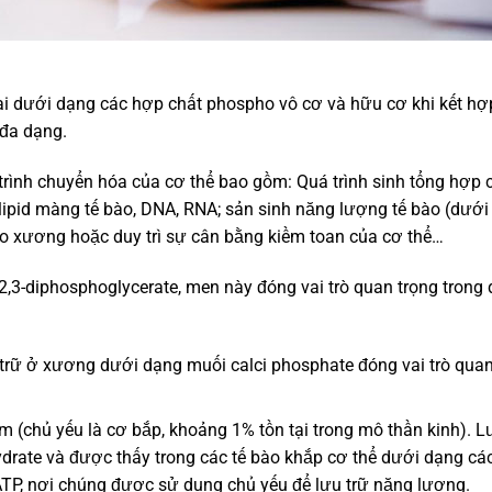
ại dưới dạng các hợp chất phospho vô cơ và hữu cơ khi kết hợ
 đa dạng.
 trình chuyển hóa của cơ thể bao gồm: Quá trình sinh tổng hợp 
lipid màng tế bào, DNA, RNA; sản sinh năng lượng tế bào (dướ
 tạo xương hoặc duy trì sự cân bằng kiềm toan của cơ thể…
,3-diphosphoglycerate, men này đóng vai trò quan trọng trong 
rữ ở xương dưới dạng muối calci phosphate đóng vai trò quan
chủ yếu là cơ bắp, khoảng 1% tồn tại trong mô thần kinh). 
ydrate và được thấy trong các tế bào khắp cơ thể dưới dạng cá
 ATP, nơi chúng được sử dụng chủ yếu để lưu trữ năng lượng.