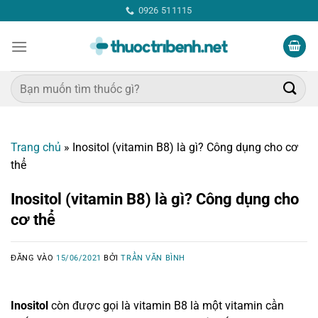
Bỏ
0926 511115
qua
nội
dung
Tìm
kiếm:
Trang chủ
»
Inositol (vitamin B8) là gì? Công dụng cho cơ
thể
Inositol (vitamin B8) là gì? Công dụng cho
cơ thể
ĐĂNG VÀO
15/06/2021
BỞI
TRẦN VĂN BÌNH
Inositol
còn được gọi là vitamin B8 là một vitamin cần