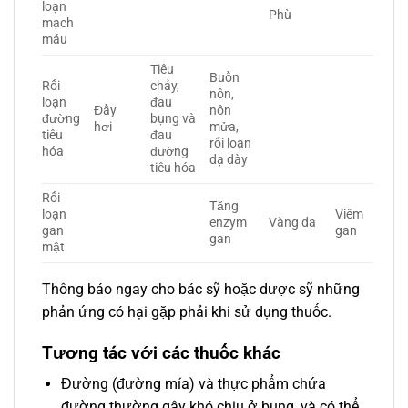
loạn
Phù
mạch
máu
Tiêu
Buồn
Rối
chảy,
nôn,
loạn
đau
Đầy
nôn
đường
bụng và
hơi
mửa,
tiêu
đau
rối loạn
hóa
đường
dạ dày
tiêu hóa
Rối
Tăng
loạn
Viêm
enzym
Vàng da
gan
gan
gan
mật
Thông báo ngay cho bác sỹ hoặc dược sỹ những
phản ứng có hại gặp phải khi sử dụng thuốc.
Tương tác với các thuốc khác
Đường (đường mía) và thực phẩm chứa
đường thường gây khó chịu ở bụng, và có thể