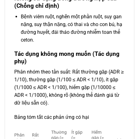
(Chống chỉ định)
Bệnh viêm ruột, nghẽn một phần ruột, suy gan
nặng, suy thận nặng, có thai và cho con bú, hạ
đường huyết, đái tháo đường nhiễm toan thể
ceton.
Tác dụng không mong muốn (Tác dụng
phụ)
Phân nhóm theo tần suất: Rất thường gặp (ADR ≥
1/10), thường gặp (1/100 ≤ ADR < 1/10), ít gặp
(1/1000 ≤ ADR < 1/100), hiếm gặp (1/10000 ≤
ADR < 1/1000), không rõ (không thể đánh giá từ
dữ liệu sẵn có).
Bảng tóm tắt các phản ứng có hại
Thường
Ít gặp
Hiếm
Phân
Rất
gặp (≥
(≥
gặp (≥