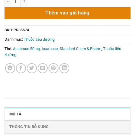
là:
tại
226.600₫.
là:
Thêm vào giỏ hàng
0₫.
SKU:
PR86574
Danh mục:
Thuốc tiểu đường
Thẻ:
Acabrose 50mg
,
Acarbose
,
Standard Chem & Pharm
,
Thuốc tiểu
đường
MÔ TẢ
THÔNG TIN BỔ SUNG