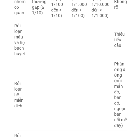
nhóm
thường
Không
1/100
1/1.000
1/10.000
cơ
gặp (≥
rõ
đến <
đến <
đến <
quan
1/10)
1/10)
1/100)
1/1.000)
Rối
loạn
Thiếu
máu
tiểu
và hệ
cầu
bạch
huyết
Phản
ứng dị
ứng
(nổi
Rối
mẩn
loạn
đỏ,
hệ
ban
miễn
đỏ,
dịch
ngoại
ban,
nổi mề
đay)
Rối