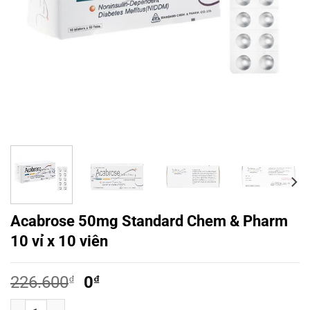
Acabrose 50mg Standard Chem & Pharm
10 vỉ x 10 viên
Giá
Giá
226.600
₫
0
₫
gốc
hiện
Acabrose 50mg Standard Chem & Pharm 10 vỉ x 10 viên số lượng