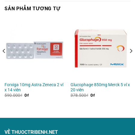
SẢN PHẨM TƯƠNG TỰ
Forxiga 10mg Astra Zeneca 2 vỉ
Glucophage 850mg Merck 5 vỉ x
x 14 viên
20 viên
Giá
Giá
Giá
Giá
590.000
₫
0
₫
378.500
₫
0
₫
gốc
hiện
gốc
hiện
là:
tại
là:
tại
590.000₫.
là:
378.500₫.
là:
0₫.
0₫.
VỀ THUOCTRIBENH.NET