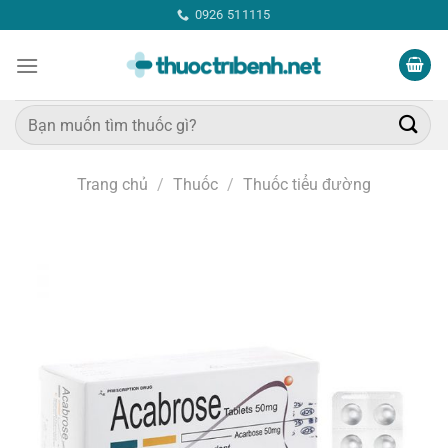
Bỏ
0926 511115
qua
nội
dung
Tìm
kiếm:
Trang chủ
/
Thuốc
/
Thuốc tiểu đường