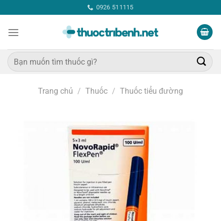
Bỏ
0926 511115
qua
nội
dung
Tìm
kiếm:
Trang chủ
/
Thuốc
/
Thuốc tiểu đường