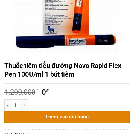
Thuốc tiêm tiểu đường Novo Rapid Flex
Pen 100U/ml 1 bút tiêm
Giá
Giá
1.200.000
₫
0
₫
gốc
hiện
Thuốc tiêm tiểu đường Novo Rapid Flex Pen 100U/ml 1 bút tiêm số 
là:
tại
1.200.000₫.
là:
Thêm vào giỏ hàng
0₫.
SKU:
PR14132