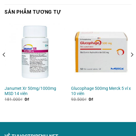
SẢN PHẨM TƯƠNG TỰ
Janumet Xr 50mg/1000mg
Glucophage 500mg Merck 5 vỉ x
MSD 14 viên
10 viên
Giá
Giá
Giá
Giá
181.000
₫
0
₫
93.500
₫
0
₫
gốc
hiện
gốc
hiện
là:
tại
là:
tại
181.000₫.
là:
93.500₫.
là:
0₫.
0₫.