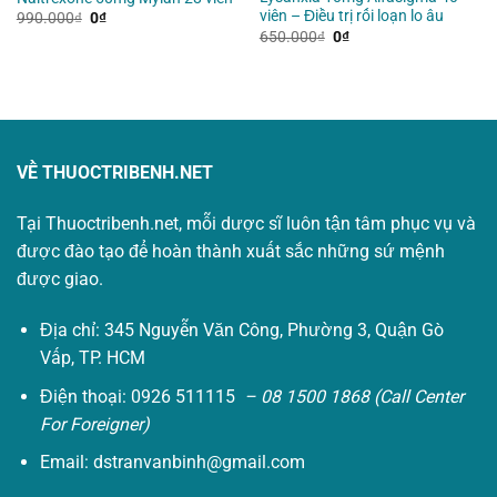
viên – Điều trị rối loạn lo âu
Giá
Giá
990.000
₫
0
₫
gốc
hiện
Giá
Giá
650.000
₫
0
₫
là:
tại
gốc
hiện
990.000₫.
là:
là:
tại
0₫.
650.000₫.
là:
0₫.
VỀ THUOCTRIBENH.NET
Tại Thuoctribenh.net, mỗi dược sĩ luôn tận tâm phục vụ và
được đào tạo để hoàn thành xuất sắc những sứ mệnh
được giao.
Địa chỉ: 345 Nguyễn Văn Công, Phường 3, Quận Gò
Vấp, TP. HCM
Điện thoại: 0926 511115
– 08 1500 1868 (Call Center
For Foreigner)
Email:
dstranvanbinh@gmail.com