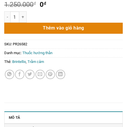
Giá
Giá
1.250.000
₫
0
₫
gốc
hiện
Brintellix 15mg – Thuốc trầm cảm Lundbeck 28 viên số lượng
là:
tại
1.250.000₫.
là:
Thêm vào giỏ hàng
0₫.
SKU:
PR26582
Danh mục:
Thuốc hướng thần
Thẻ:
Brintellix
,
Trầm cảm
MÔ TẢ