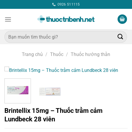
Bỏ
0926 511115
qua
nội
dung
Tìm
kiếm:
Trang chủ
/
Thuốc
/
Thuốc hướng thần
Brintellix 15mg – Thuốc trầm cảm
Lundbeck 28 viên