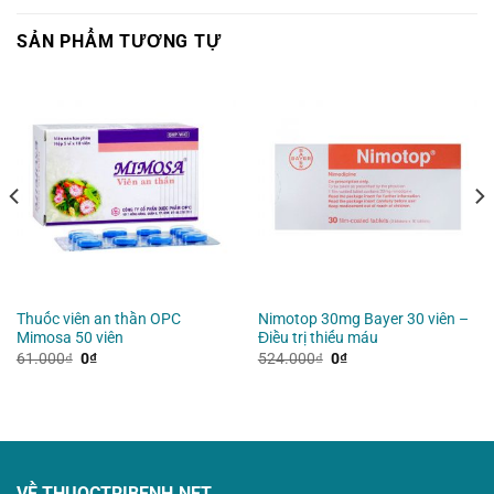
SẢN PHẨM TƯƠNG TỰ
Thuốc viên an thần OPC
Nimotop 30mg Bayer 30 viên –
Mimosa 50 viên
Điều trị thiếu máu
Giá
Giá
Giá
Giá
61.000
₫
0
₫
524.000
₫
0
₫
gốc
hiện
gốc
hiện
là:
tại
là:
tại
61.000₫.
là:
524.000₫.
là:
0₫.
0₫.
VỀ THUOCTRIBENH.NET