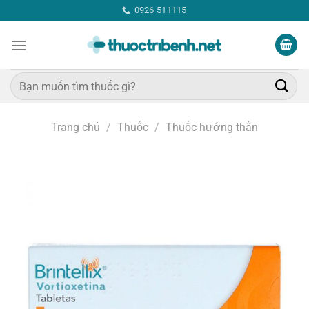
Bỏ
0926 511115
qua
nội
dung
Tìm
kiếm:
Trang chủ
/
Thuốc
/
Thuốc hướng thần