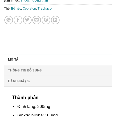
Danh mục:
Thuốc hướng thần
Thẻ:
Bổ não
,
Cebraton
,
Traphaco
MÔ TẢ
THÔNG TIN BỔ SUNG
ĐÁNH GIÁ (0)
Thành phần
Đinh lăng: 300mg
Ginkgo biloba: 100mg