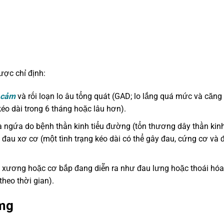
ợc chỉ định:
 cảm
và rối loạn lo âu tổng quát (GAD; lo lắng quá mức và căng
o dài trong 6 tháng hoặc lâu hơn).
à ngứa do bệnh thần kinh tiểu đường (tổn thương dây thần kin
 đau xơ cơ (một tình trạng kéo dài có thể gây đau, cứng cơ và 
u xương hoặc cơ bắp đang diễn ra như đau lưng hoặc thoái hóa
heo thời gian).
0mg