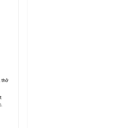
, thở
t
c.