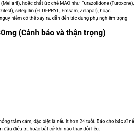
(Mellaril), hoặc chất ức chế MAO như Furazolidone (Furoxone),
Azilect), selegillin (ELDEPRYL, Emsam, Zelapar), hoặc
guy hiểm có thể xảy ra, dẫn đến tác dụng phụ nghiêm trọng.
0mg (Cảnh báo và thận trọng)
.
hống trầm cảm, đặc biệt là nếu ít hơn 24 tuổi. Báo cho bác sĩ n
 đầu điều trị, hoặc bất cứ khi nào thay đổi liều.