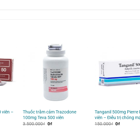
 viên –
Thuốc trầm cảm Trazodone
Tanganil 500mg Pierre 
100mg Teva 500 viên
viên – Điều trị chóng m
Giá
Giá
Giá
Giá
3.500.000
₫
0
₫
150.000
₫
0
₫
gốc
hiện
gốc
hiện
là:
tại
là:
tại
3.500.000₫.
là:
150.000₫.
là: