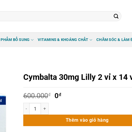
 PHẨM BỔ SUNG
VITAMINS & KHOÁNG CHẤT
CHĂM SÓC & LÀM 
Cymbalta 30mg Lilly 2 vỉ x 14 
Giá
Giá
600.000
₫
0
₫
gốc
hiện
Cymbalta 30mg Lilly 2 vỉ x 14 viên số lượng
là:
tại
600.000₫.
là:
Thêm vào giỏ hàng
0₫.