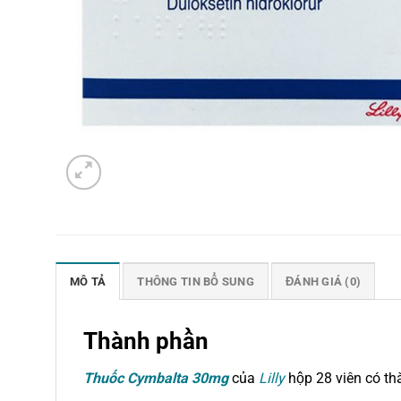
MÔ TẢ
THÔNG TIN BỔ SUNG
ĐÁNH GIÁ (0)
Thành phần
Thuốc Cymbalta 30mg
của
Lilly
hộp 28 viên có th