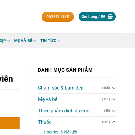
Giỏ hàng /
0
₫
0926511115
ĐẸP
MẸ VÀ BÉ
TIN TỨC
DANH MỤC SẢN PHẨM
viên
Chăm sóc & Làm đẹp
(105)
Mẹ và bé
(151)
Thực phẩm dinh dưỡng
(45)
Thuốc
(1001)
Hocmon & Nội tiết