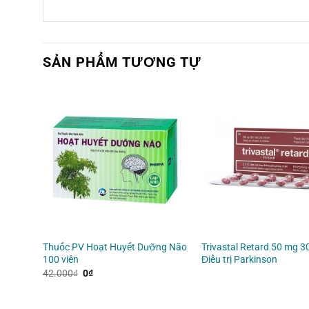
SẢN PHẨM TƯƠNG TỰ
iều trị
Thuốc PV Hoạt Huyết Dưỡng Não
Trivastal Retard 50 mg 30
100 viên
Điều trị Parkinson
Giá
Giá
42.000
₫
0
₫
gốc
hiện
là:
tại
42.000₫.
là: