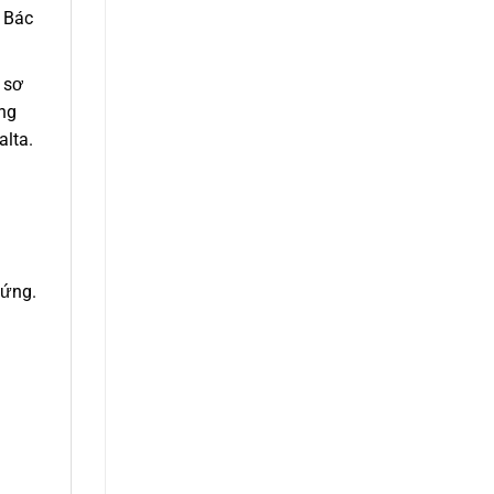
 Bác
ẻ sơ
ang
alta.
 ứng.