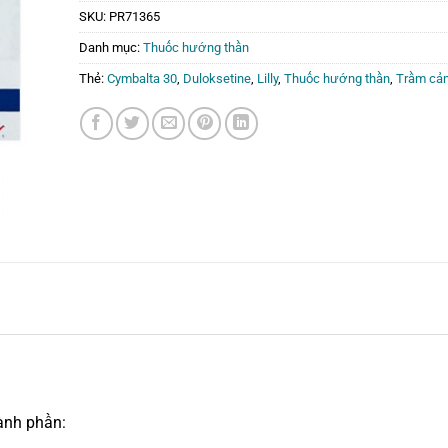
SKU:
PR71365
Danh mục:
Thuốc hướng thần
Thẻ:
Cymbalta 30
,
Duloksetine
,
Lilly
,
Thuốc hướng thần
,
Trầm cả
ành phần: