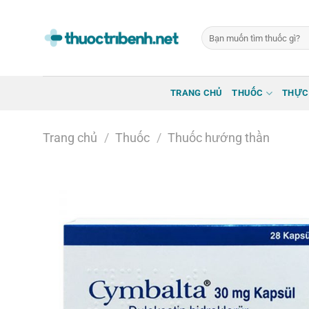
Bỏ
qua
Tìm
nội
kiếm:
dung
TRANG CHỦ
THUỐC
THỰC
Trang chủ
/
Thuốc
/
Thuốc hướng thần