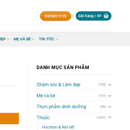
Giỏ hàng /
0
₫
0926511115
ĐẸP
MẸ VÀ BÉ
TIN TỨC
DANH MỤC SẢN PHẨM
Chăm sóc & Làm đẹp
(105)
Mẹ và bé
(151)
Thực phẩm dinh dưỡng
(45)
Thuốc
(1001)
Hocmon & Nội tiết