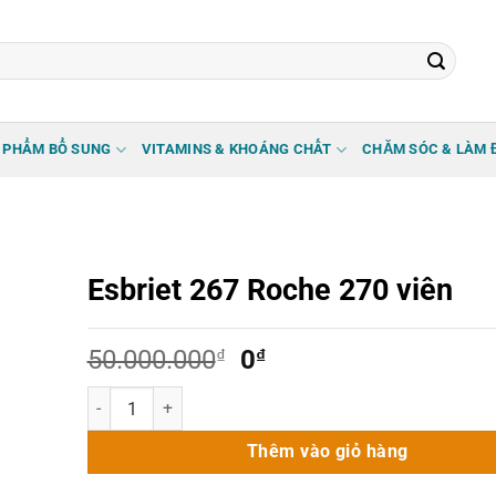
 PHẨM BỔ SUNG
VITAMINS & KHOÁNG CHẤT
CHĂM SÓC & LÀM 
Esbriet 267 Roche 270 viên
Giá
Giá
50.000.000
₫
0
₫
gốc
hiện
Esbriet 267 Roche 270 viên số lượng
là:
tại
50.000.000₫.
là:
Thêm vào giỏ hàng
0₫.