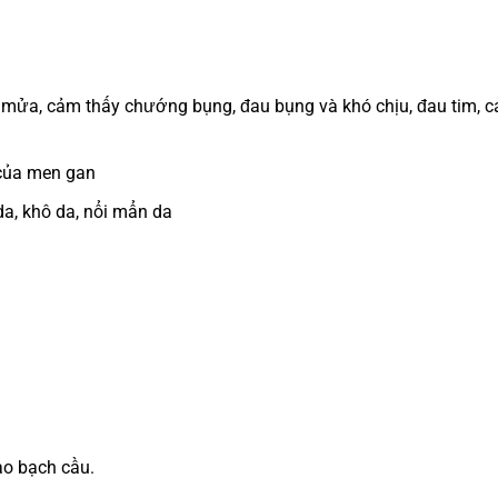
n mửa, cảm thấy chướng bụng, đau bụng và khó chịu, đau tim, 
 của men gan
a, khô da, nổi mẩn da
ào bạch cầu.