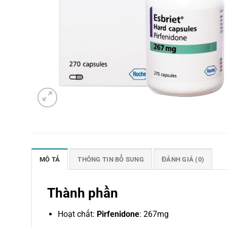
MÔ TẢ
THÔNG TIN BỔ SUNG
ĐÁNH GIÁ (0)
Thành phần
Hoạt chất:
Pirfenidone
: 267mg