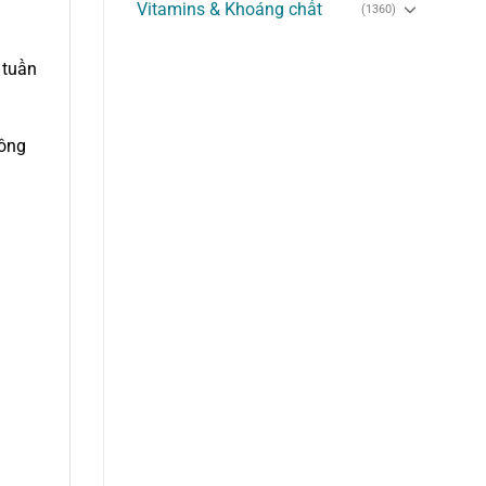
Vitamins & Khoáng chất
(1360)
 tuần
hông