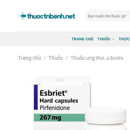
Bỏ
qua
Tìm
nội
kiếm:
dung
TRANG CHỦ
THUỐC
THỰC
Trang chủ
/
Thuốc
/
Thuốc ung thư, u bướu