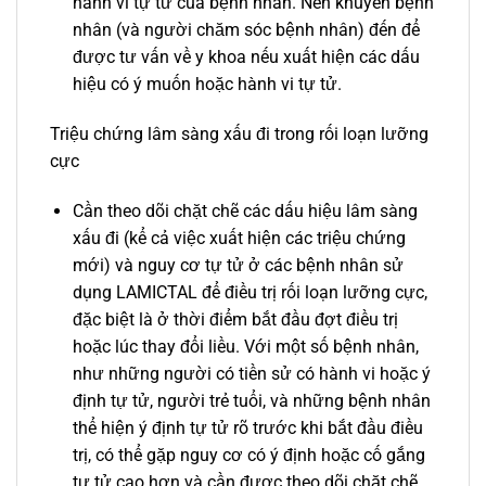
hành vi tự tử của bệnh nhân. Nên khuyên bệnh
nhân (và người chăm sóc bệnh nhân) đến để
được tư vấn về y khoa nếu xuất hiện các dấu
hiệu có ý muốn hoặc hành vi tự tử.
Triệu chứng lâm sàng xấu đi trong rối loạn lưỡng
cực
Cần theo dõi chặt chẽ các dấu hiệu lâm sàng
xấu đi (kể cả việc xuất hiện các triệu chứng
mới) và nguy cơ tự tử ở các bệnh nhân sử
dụng LAMICTAL để điều trị rối loạn lưỡng cực,
đặc biệt là ở thời điểm bắt đầu đợt điều trị
hoặc lúc thay đổi liều. Với một số bệnh nhân,
như những người có tiền sử có hành vi hoặc ý
định tự tử, người trẻ tuổi, và những bệnh nhân
thể hiện ý định tự tử rõ trước khi bắt đầu điều
trị, có thể gặp nguy cơ có ý định hoặc cố gắng
tự tử cao hơn và cần được theo dõi chặt chẽ