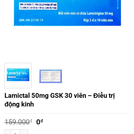
Lamictal 50mg GSK 30 viên – Điều trị
động kinh
Giá
Giá
159.000
₫
0
₫
gốc
hiện
Lamictal 50mg GSK 30 viên - Điều trị động kinh số lượng