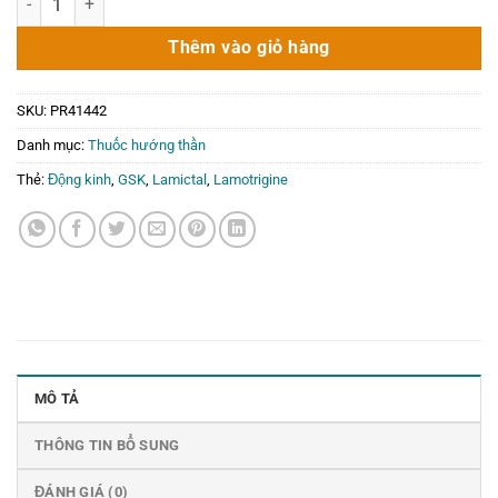
là:
tại
159.000₫.
là:
Thêm vào giỏ hàng
0₫.
SKU:
PR41442
Danh mục:
Thuốc hướng thần
Thẻ:
Động kinh
,
GSK
,
Lamictal
,
Lamotrigine
MÔ TẢ
THÔNG TIN BỔ SUNG
ĐÁNH GIÁ (0)