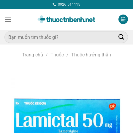
Bỏ
0926 511115
qua
nội
dung
Tìm
kiếm:
Trang chủ
/
Thuốc
/
Thuốc hướng thần