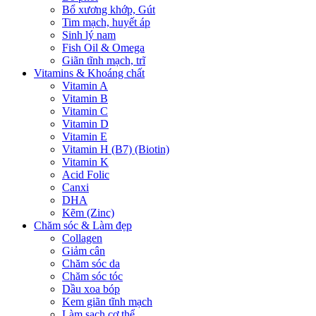
Bổ xương khớp, Gút
Tim mạch, huyết áp
Sinh lý nam
Fish Oil & Omega
Giãn tĩnh mạch, trĩ
Vitamins & Khoáng chất
Vitamin A
Vitamin B
Vitamin C
Vitamin D
Vitamin E
Vitamin H (B7) (Biotin)
Vitamin K
Acid Folic
Canxi
DHA
Kẽm (Zinc)
Chăm sóc & Làm đẹp
Collagen
Giảm cân
Chăm sóc da
Chăm sóc tóc
Dầu xoa bóp
Kem giãn tĩnh mạch
Làm sạch cơ thể