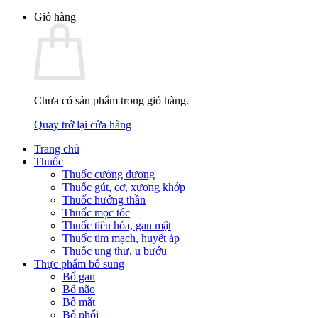
Giỏ hàng
Chưa có sản phẩm trong giỏ hàng.
Quay trở lại cửa hàng
Trang chủ
Thuốc
Thuốc cường dương
Thuốc gút, cơ, xương khớp
Thuốc hướng thần
Thuốc mọc tóc
Thuốc tiêu hóa, gan mật
Thuốc tim mạch, huyết áp
Thuốc ung thư, u bướu
Thực phẩm bổ sung
Bổ gan
Bổ não
Bổ mắt
Bổ phổi