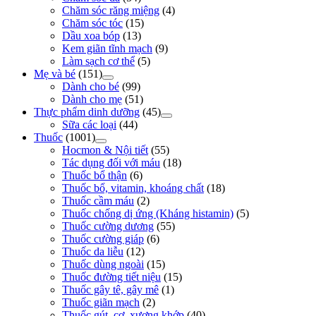
Chăm sóc răng miệng
(4)
Chăm sóc tóc
(15)
Dầu xoa bóp
(13)
Kem giãn tĩnh mạch
(9)
Làm sạch cơ thể
(5)
Mẹ và bé
(151)
Dành cho bé
(99)
Dành cho mẹ
(51)
Thực phẩm dinh dưỡng
(45)
Sữa các loại
(44)
Thuốc
(1001)
Hocmon & Nội tiết
(55)
Tác dụng đối với máu
(18)
Thuốc bổ thận
(6)
Thuốc bổ, vitamin, khoáng chất
(18)
Thuốc cầm máu
(2)
Thuốc chống dị ứng (Kháng histamin)
(5)
Thuốc cường dương
(55)
Thuốc cường giáp
(6)
Thuốc da liễu
(12)
Thuốc dùng ngoài
(15)
Thuốc đường tiết niệu
(15)
Thuốc gây tê, gây mê
(1)
Thuốc giãn mạch
(2)
Thuốc gút, cơ, xương khớp
(40)