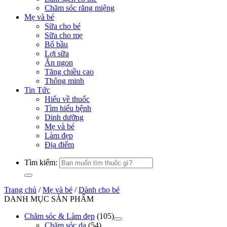
Chăm sóc răng miệng
Mẹ và bé
Sữa cho bé
Sữa cho mẹ
Bổ bầu
Lợi sữa
Ăn ngon
Tăng chiều cao
Thông minh
Tin Tức
Hiểu về thuốc
Tìm hiểu bệnh
Dinh dưỡng
Mẹ và bé
Làm đẹp
Địa điểm
Tìm kiếm:
Trang chủ
/
Mẹ và bé
/
Dành cho bé
DANH MỤC SẢN PHẨM
Chăm sóc & Làm đẹp
(105)
Chăm sóc da
(54)