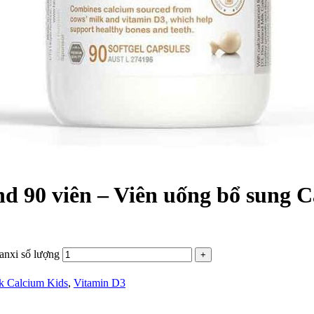
nd 90 viên – Viên uống bổ sung C
anxi số lượng
k Calcium Kids
,
Vitamin D3