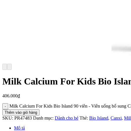
Milk Calcium For Kids Bio Isla
406.000
₫
Milk Calcium For Kids Bio Island 90 viên - Viên uống bổ sung C
Thêm vào giỏ hàng
SKU:
PR47483
Danh mục:
Dành cho bé
Thẻ:
Bio Island
,
Canxi
,
Mil
Mô tả