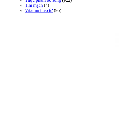
Thực phẩm bổ sung
(922)
Tim mạch
(4)
Vitamin theo từ
(95)