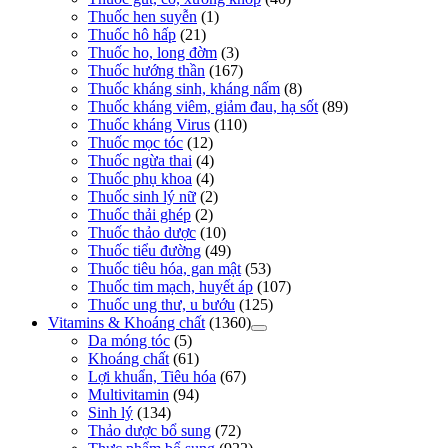
Thuốc hen suyễn
(1)
Thuốc hô hấp
(21)
Thuốc ho, long đờm
(3)
Thuốc hướng thần
(167)
Thuốc kháng sinh, kháng nấm
(8)
Thuốc kháng viêm, giảm đau, hạ sốt
(89)
Thuốc kháng Virus
(110)
Thuốc mọc tóc
(12)
Thuốc ngừa thai
(4)
Thuốc phụ khoa
(4)
Thuốc sinh lý nữ
(2)
Thuốc thải ghép
(2)
Thuốc thảo dược
(10)
Thuốc tiểu đường
(49)
Thuốc tiêu hóa, gan mật
(53)
Thuốc tim mạch, huyết áp
(107)
Thuốc ung thư, u bướu
(125)
Vitamins & Khoáng chất
(1360)
Da móng tóc
(5)
Khoáng chất
(61)
Lợi khuẩn, Tiêu hóa
(67)
Multivitamin
(94)
Sinh lý
(134)
Thảo dược bổ sung
(72)