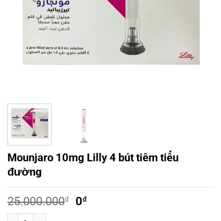
Mounjaro 10mg Lilly 4 bút tiêm tiểu
đường
Giá
Giá
25.000.000
₫
0
₫
gốc
hiện
Mounjaro 10mg Lilly 4 bút tiêm tiểu đường số lượng