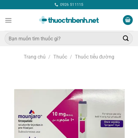
Bỏ
0926 511115
qua
nội
dung
Tìm
kiếm:
Trang chủ
/
Thuốc
/
Thuốc tiểu đường