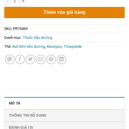
là:
tại
25.000.000₫.
là:
Thêm vào giỏ hàng
0₫.
SKU:
PR73469
Danh mục:
Thuốc tiểu đường
Thẻ:
Bút tiêm tiểu đường
,
Mounjaro
,
Tirzepatide
MÔ TẢ
THÔNG TIN BỔ SUNG
ĐÁNH GIÁ (0)