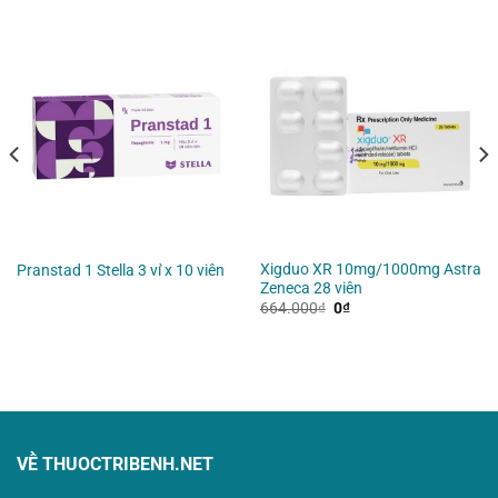
Xigduo XR 10mg/1000mg Astra
Pranstad 1 Stella 3 vỉ x 10 viên
Zeneca 28 viên
Giá
Giá
664.000
₫
0
₫
gốc
hiện
là:
tại
664.000₫.
là:
0₫.
VỀ THUOCTRIBENH.NET