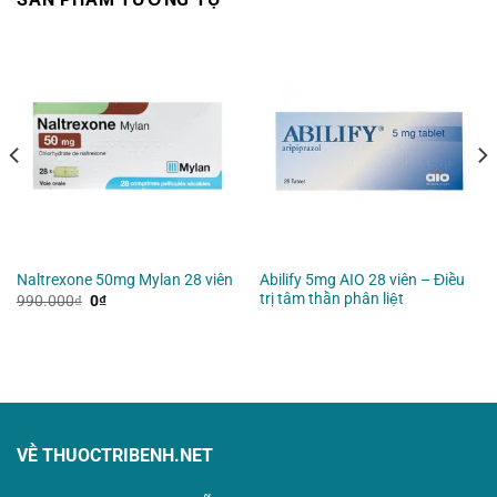
Abilify 5mg AIO 28 viên – Điều
Naltrexone 50mg Mylan 28 viên
trị tâm thần phân liệt
Giá
Giá
990.000
₫
0
₫
gốc
hiện
là:
tại
990.000₫.
là:
0₫.
VỀ THUOCTRIBENH.NET