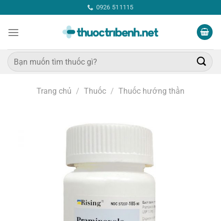
Bỏ
0926 511115
qua
nội
dung
Tìm
kiếm:
Trang chủ
/
Thuốc
/
Thuốc hướng thần