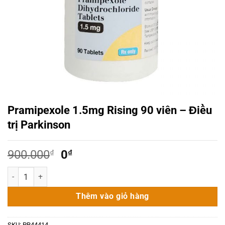
Pramipexole 1.5mg Rising 90 viên – Điều
trị Parkinson
Giá
Giá
900.000
₫
0
₫
gốc
hiện
Pramipexole 1.5mg Rising 90 viên – Điều trị Parkinson số lượng
là:
tại
900.000₫.
là:
Thêm vào giỏ hàng
0₫.
SKU:
PR44414