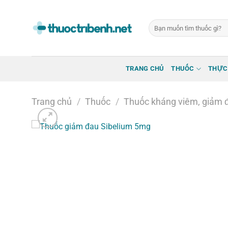
Bỏ
qua
Tìm
nội
kiếm:
dung
TRANG CHỦ
THUỐC
THỰC
Trang chủ
/
Thuốc
/
Thuốc kháng viêm, giảm đ