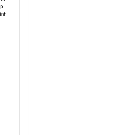
ặp
ính