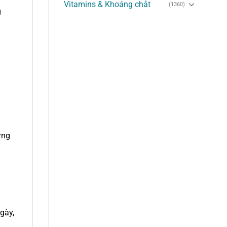
Vitamins & Khoáng chất
(1360)
g
m
ừng
gày,