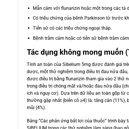
Mẫn cảm với flunarizin hoặc một trong các tá 
Có triệu chứng của bệnh Parkinson từ trước khi 
Tiền sử có các triệu chứng ngoại tháp.
Bệnh trầm cảm hoặc có tiền sử bệnh trầm cảm
Tác dụng không mong muốn (
Tính an toàn của Sibelium 5mg được đánh giá tr
dược, một thử nghiệm trong điều trị đau nửa đầu,
được điều trị bằng flunarizin tham gia vào 2 thử
trong điều trị chóng mặt và/hoặc đau nửa đầu (chỉ đ
ích và nguy cơ). Dựa trên dữ liệu an toàn gộp từ
thường gặp nhất (biến cố ≥4) là: tăng cân (11%),
mũi (4%).
Bảng ”Các phản ứng bất lợi của thuốc” trình bày
SIBELIUM trong các thử nghiệm lâm sàng (bao gồm 