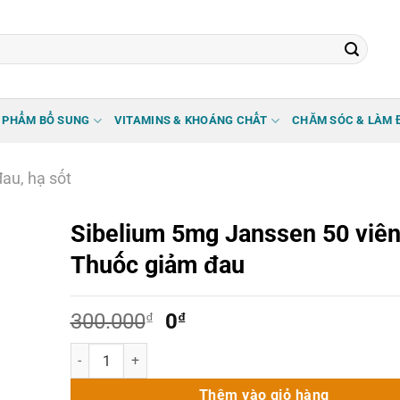
 PHẨM BỔ SUNG
VITAMINS & KHOÁNG CHẤT
CHĂM SÓC & LÀM 
au, hạ sốt
Sibelium 5mg Janssen 50 viên
Thuốc giảm đau
Giá
Giá
300.000
₫
0
₫
gốc
hiện
Sibelium 5mg Janssen 50 viên - Thuốc giảm đau số lượng
là:
tại
300.000₫.
là:
Thêm vào giỏ hàng