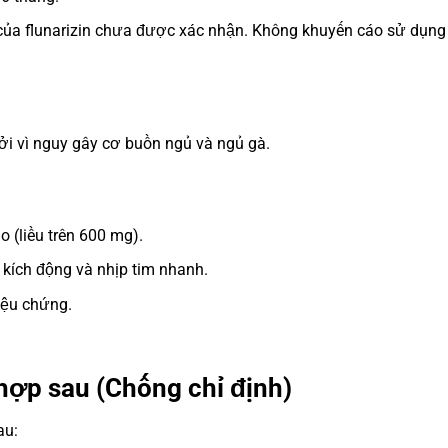
ả của flunarizin chưa được xác nhận. Không khuyến cáo sử dụng
bởi vì nguy gây cơ buồn ngủ và ngủ gà.
 (liều trên 600 mg).
 kích động và nhịp tim nhanh.
riệu chứng.
hợp sau (Chống chỉ định)
au: