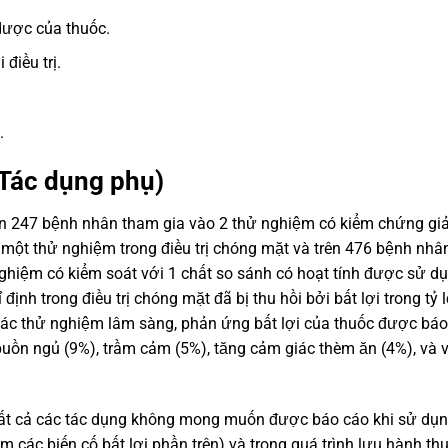
dược của thuốc.
điều trị.
.
Tác dụng phụ)
ên 247 bệnh nhân tham gia vào 2 thử nghiệm có kiểm chứng gi
 một thử nghiệm trong điều trị chóng mặt và trên 476 bệnh nhâ
 nghiệm có kiểm soát với 1 chất so sánh có hoạt tính được sử d
ịnh trong điều trị chóng mặt đã bị thu hồi bởi bất lợi trong tỷ l
 các thử nghiệm lâm sàng, phản ứng bất lợi của thuốc được bá
 buồn ngủ (9%), trầm cảm (5%), tăng cảm giác thèm ăn (4%), và 
 tất cả các tác dụng không mong muốn được báo cáo khi sử dụ
các biến cố bất lợi phần trên) và trong quá trình lưu hành th