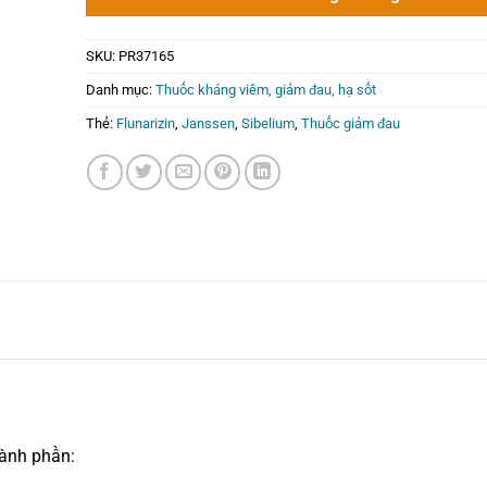
0₫.
SKU:
PR37165
Danh mục:
Thuốc kháng viêm, giảm đau, hạ sốt
Thẻ:
Flunarizin
,
Janssen
,
Sibelium
,
Thuốc giảm đau
ành phần: