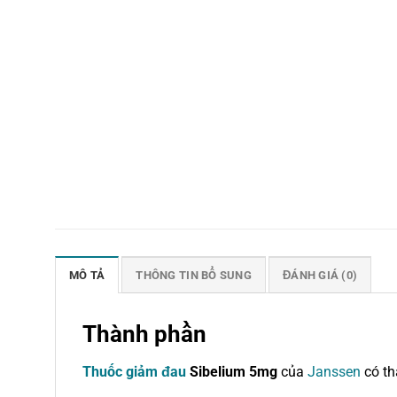
MÔ TẢ
THÔNG TIN BỔ SUNG
ĐÁNH GIÁ (0)
Thành phần
Thuốc giảm đau
Sibelium 5mg
của
Janssen
có th