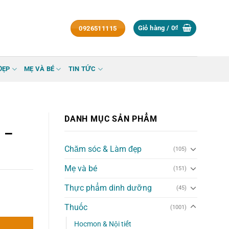
Giỏ hàng /
0
₫
0926511115
ĐẸP
MẸ VÀ BÉ
TIN TỨC
DANH MỤC SẢN PHẨM
 –
Chăm sóc & Làm đẹp
(105)
Mẹ và bé
(151)
Thực phẩm dinh dưỡng
(45)
Thuốc
(1001)
Hocmon & Nội tiết