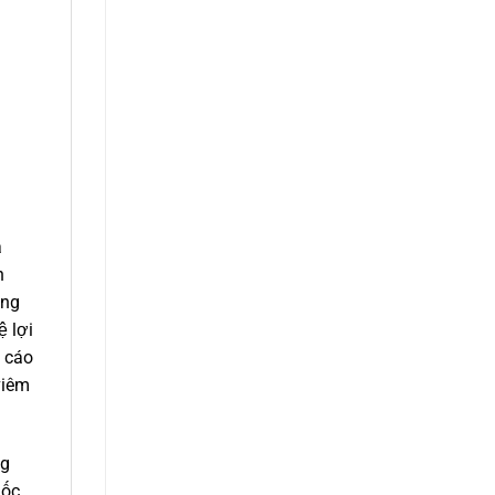
ả
n
ụng
ệ lợi
o cáo
viêm
ng
uốc