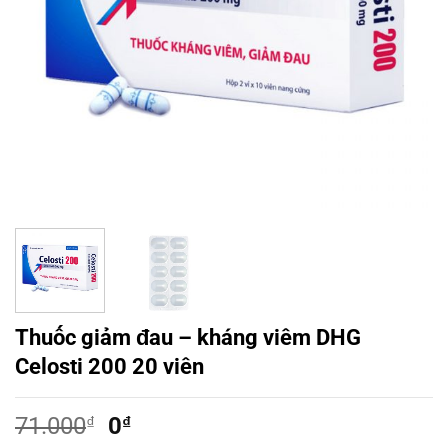
Thuốc giảm đau – kháng viêm DHG
Celosti 200 20 viên
Giá
Giá
71.000
₫
0
₫