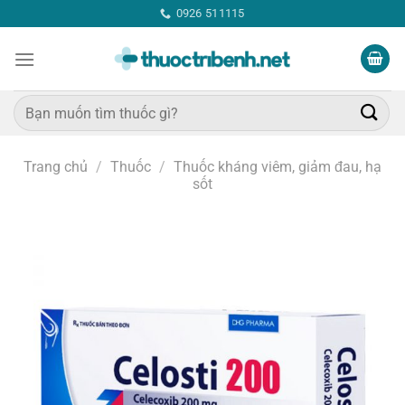
Bỏ
0926 511115
qua
nội
dung
Tìm
kiếm:
Trang chủ
/
Thuốc
/
Thuốc kháng viêm, giảm đau, hạ
sốt