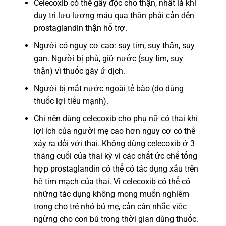
Celecoxib có thể gây độc cho thận, nhất là khi
duy trì lưu lượng máu qua thận phải cần đến
prostaglandin thận hỗ trợ.
Người có nguy cơ cao: suy tim, suy thận, suy
gan. Người bị phù, giữ nước (suy tim, suy
thận) vì thuốc gây ứ dịch.
Người bị mất nước ngoài tế bào (do dùng
thuốc lợi tiểu mạnh).
Chỉ nên dùng celecoxib cho phụ nữ có thai khi
lợi ích của người mẹ cao hơn nguy cơ có thể
xảy ra đối với thai. Không dùng celecoxib ở 3
tháng cuối của thai kỳ vì các chất ức chế tổng
hợp prostaglandin có thể có tác dụng xấu trên
hệ tim mạch của thai. Vì celecoxib có thể có
những tác dụng không mong muốn nghiêm
trọng cho trẻ nhỏ bú mẹ, cần cân nhắc việc
ngừng cho con bú trong thời gian dùng thuốc.