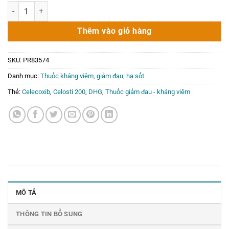
gốc
hiện
Thuốc giảm đau - kháng viêm DHG Celosti 200 20 viên số lượng
là:
tại
71.000₫.
là:
Thêm vào giỏ hàng
0₫.
SKU:
PR83574
Danh mục:
Thuốc kháng viêm, giảm đau, hạ sốt
Thẻ:
Celecoxib
,
Celosti 200
,
DHG
,
Thuốc giảm đau - kháng viêm
MÔ TẢ
THÔNG TIN BỔ SUNG