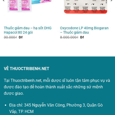
Thuốc giảm đau – hạ sốt DHG
Oxycodone LP 40mg Biogaran
Hapacol 80 24 gói
– Thuốc giảm đau
Giá
Giá
Giá
Giá
30.000
₫
0
₫
8.000.000
₫
0
₫
gốc
hiện
gốc
hiện
là:
tại
là:
tại
30.000₫.
là:
8.000.000₫.
là:
0₫.
0₫.
VỀ THUOCTRIBENH.NET
Tại Thuoctribenh.net, mỗi dược sĩ luôn tận tâm phục vụ và
được đào tạo để hoàn thành xuất sắc những sứ mệnh
được giao.
Địa chỉ: 345 Nguyễn Văn Công, Phường 3, Quận Gò
Vấp, TP. HCM