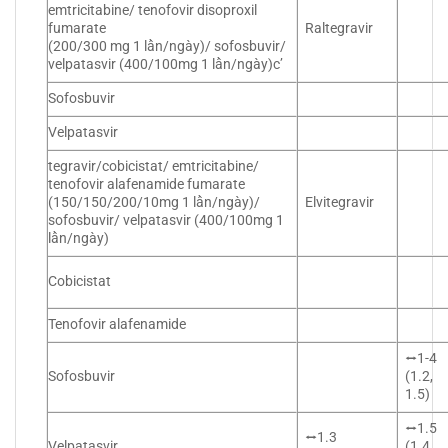
emtricitabine/ tenofovir disoproxil
fumarate
Raltegravir
(200/300 mg 1 lần/ngày)/ sofosbuvir/
velpatasvir (400/100mg 1 lần/ngày)c’
Sofosbuvir
Velpatasvir
tegravir/cobicistat/ emtricitabine/
tenofovir alafenamide fumarate
(150/150/200/10mg 1 lần/ngày)/
Elvitegravir
sofosbuvir/ velpatasvir (400/100mg 1
lần/ngày)
Cobicistat
Tenofovir alafenamide
⭤1-4
Sofosbuvir
(1.2,
1.5)
⭤1.5
⭤1.3
Velpatasvir
(1.4,