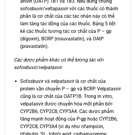
anion (OATP) 1B1 và 1B3. Nếu dùng chung
sofosbuvir/veltapasvir với các thuốc có thành
phần là cơ chất của các tác nhân này có thể
làm tăng tác động của các thuốc. Bảng 5 liệt
kê các thuốc tương tác cơ chất của P – gp
(digoxin), BCRP (rosuvastatin), và OAtP
(pravastatin).
Các dược phẩm khác có thể tương tác với
sofosbuvir/velpatasvir
Sofosbuvir và velpatasvir là cơ chất của
protein vận chuyển P – gp và BCRP. Velpatasvir
cũng là cơ chất của OATP1B. Trong in vitro,
velpatasvir được chuyển hóa một phần bởi
CYP2B6, CYP2C8, CYP3A4. Các dược phẩm
tăng mạnh hoạt động của P-gp hoặc CYP2B6,
CYP2C8, CYP3A4 (ví dụ như rifampicin,
rifabutin, St. John’s wort, carbamazepine,