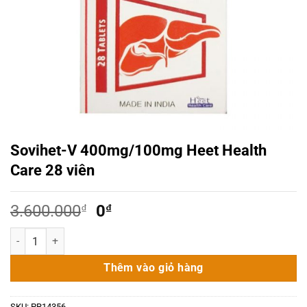
Sovihet-V 400mg/100mg Heet Health
Care 28 viên
Giá
Giá
3.600.000
₫
0
₫
gốc
hiện
Sovihet-V 400mg/100mg Heet Health Care 28 viên số lượng
là:
tại
3.600.000₫.
là:
Thêm vào giỏ hàng
0₫.
SKU:
PR14356