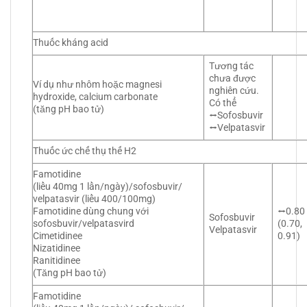
Thuốc kháng acid
Tương tác
chưa được
Ví dụ như nhôm hoặc magnesi
nghiên cứu.
hydroxide, calcium carbonate
Có thể
(tăng pH bao tử)
⭤Sofosbuvir
⭤Velpatasvir
Thuốc ức chế thụ thế H2
Famotidine
(liều 40mg 1 lần/ngày)/sofosbuvir/
velpatasvir (liều 400/100mg)
Famotidine dùng chung với
⭤0.80
Sofosbuvir
sofosbuvir/velpatasvird
(0.70,
Velpatasvir
Cimetidinee
0.91)
Nizatidinee
Ranitidinee
(Tăng pH bao tử)
Famotidine