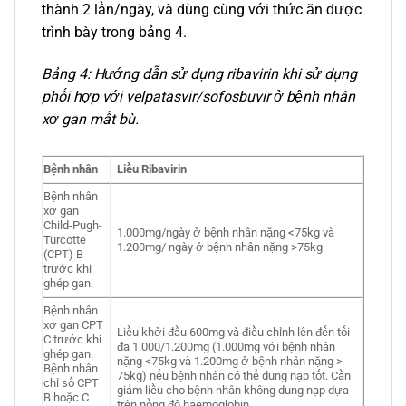
thành 2 lần/ngày, và dùng cùng với thức ăn được
trình bày trong bảng 4.
Bảng 4: Hướng dẫn sử dụng ribavirin khi sử dụng
phối hợp với velpatasvir/sofosbuvir ở bệnh nhân
xơ gan mất bù.
Bệnh nhân
Liều Ribavirin
Bệnh nhân
xơ gan
Child-Pugh-
1.000mg/ngày ở bệnh nhân nặng <75kg và
Turcotte
1.200mg/ ngày ở bệnh nhân nặng >75kg
(CPT) B
trước khi
ghép gan.
Bệnh nhân
xơ gan CPT
Liều khởi đầu 600mg và điều chỉnh lên đến tối
C trước khi
đa 1.000/1.200mg (1.000mg với bệnh nhân
ghép gan.
nặng <75kg và 1.200mg ở bệnh nhân nặng >
Bệnh nhân
75kg) nếu bệnh nhân có thể dung nạp tốt. Cần
chỉ số CPT
giảm liều cho bệnh nhân không dung nạp dựa
B hoặc C
trên nồng độ haemoglobin.