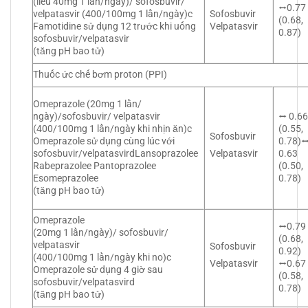
(liều 40mg 1 lần/ngày)/ sofosbuvir/
⭤0.77
velpatasvir (400/100mg 1 lần/ngày)c
Sofosbuvir
(0.68,
Famotidine sử dụng 12 trước khi uống
Velpatasvir
0.87)
sofosbuvir/velpatasvir
(tăng pH bao tử)
Thuốc ức chế bơm proton (PPI)
Omeprazole (20mg 1 lần/
ngày)/sofosbuvir/ velpatasvir
⭤ 0.6
(400/100mg 1 lần/ngày khi nhịn ăn)c
(0.55,
Sofosbuvir
Omeprazole sử dụng cùng lúc với
0.78)
sofosbuvir/velpatasvirdLansoprazolee
0.63
Velpatasvir
Rabeprazolee Pantoprazolee
(0.50,
Esomeprazolee
0.78)
(tăng pH bao tử)
Omeprazole
⭤0.79
(20mg 1 lần/ngày)/ sofosbuvir/
(0.68,
velpatasvir
Sofosbuvir
0.92)
(400/100mg 1 lần/ngày khi no)c
⭤0.67
Velpatasvir
Omeprazole sử dụng 4 giờ sau
(0.58,
sofosbuvir/velpatasvird
0.78)
(tăng pH bao tử)