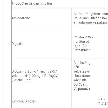
Thuốc điều trị loạn nhịp tim
Chưa thử nghiệm tươn
Amiodarone
Chưa xác định ảnh hư
amiodarone, velpatasvi
Chỉ được thử
nghiệm với
Digoxin
Dự đoán:
Sofosbuvir
Ảnh hưởng
đến
Digoxin (0.25mg 1 lần/ngày)f/
velpatasvir
velpatasvir (100mg 1 lần/ngày)
chưa được
(ức chế P-gp)
xác định
Dự đoán:
Velpatasvir
⭤1.9
Kết quả: Digoxin
(1.7,2.