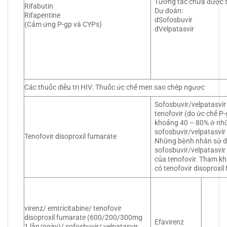
Tương tác chưa được 
Rifabutin
Dự đoán:
Rifapentine
dSofosbuvir
(Cảm ứng P-gp và CYPs)
dVelpatasvir
Các thuốc điều trị HIV: Thuốc ức chế men sao chép ngược
Sofosbuvir/velpatasvi
tenofovir (do ức chế 
khoảng 40 – 80% ở nhữ
sofosbuvir/velpatasvir 
Tenofovir disoproxil fumarate
Những bệnh nhân sử dụ
sofosbuvir/velpatasvi
của tenofovir. Tham k
có tenofovir disoproxil
virenz/ emtricitabine/ tenofovir
disoproxil fumarate (600/200/300mg
Efavirenz
1 lần/ngày)/ sofosbuvir/ velpatasvir