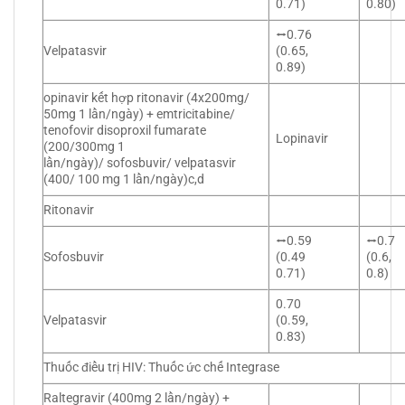
0.71)
0.80)
⭤0.76
Velpatasvir
(0.65,
0.89)
opinavir kết hợp ritonavir (4x200mg/
50mg 1 lần/ngày) + emtricitabine/
tenofovir disoproxil fumarate
Lopinavir
(200/300mg 1
lần/ngày)/ sofosbuvir/ velpatasvir
(400/ 100 mg 1 lần/ngày)c,d
Ritonavir
⭤0.59
⭤0.7
Sofosbuvir
(0.49
(0.6,
0.71)
0.8)
0.70
Velpatasvir
(0.59,
0.83)
Thuốc điều trị HIV: Thuốc ức chế Integrase
Raltegravir (400mg 2 lần/ngày) +