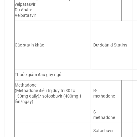
velpatasvir
Dự đoán:
Velpatasvir
Các statin khác
Dự đoán:d Statins
Thuốc giảm đau gây ngủ
Methadone
(Methadone điều trị duy trì 30 to
R-
130mg daily)/ sofosbuvir (400mg 1
methadone
lần/ngày)
S-
methadone
Sofosbuvir