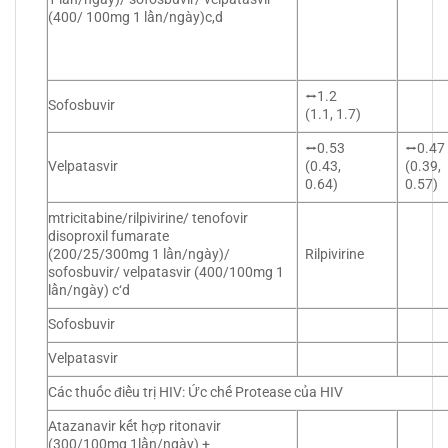
(400/ 100mg 1 lần/ngày)c,d
⭤1.2
Sofosbuvir
(1.1, 1.7)
⭤0.53
⭤0.47
Velpatasvir
(0.43,
(0.39,
0.64)
0.57)
mtricitabine/rilpivirine/ tenofovir
disoproxil fumarate
(200/25/300mg 1 lần/ngày)/
Rilpivirine
sofosbuvir/ velpatasvir (400/100mg 1
lần/ngày) c‘d
Sofosbuvir
Velpatasvir
Các thuốc điều trị HIV: Ức chế Protease của HIV
Atazanavir kết hợp ritonavir
(300/100mg 1lần/ngày) +