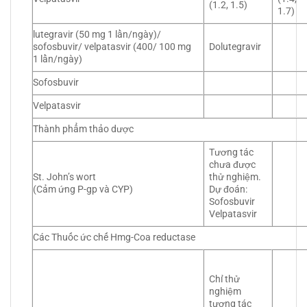
(1.2, 1.5)
1.7)
lutegravir (50 mg 1 lần/ngày)/
sofosbuvir/ velpatasvir (400/ 100 mg
Dolutegravir
1 lần/ngày)
Sofosbuvir
Velpatasvir
Thành phẩm thảo dược
Tương tác
chưa được
St. John’s wort
thử nghiệm.
(Cảm ứng P-gp và CYP)
Dự đoán:
Sofosbuvir
Velpatasvir
Các Thuốc ức chế Hmg-Coa reductase
Chỉ thử
nghiệm
tương tác