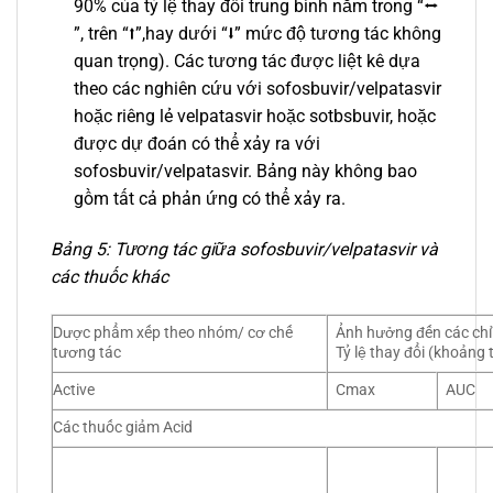
90% của tỷ lệ thay đổi trung bình nằm trong “⭤
”, trên “⭡”,hay dưới “⭣” mức độ tương tác không
quan trọng). Các tương tác được liệt kê dựa
theo các nghiên cứu với sofosbuvir/velpatasvir
hoặc riêng lẻ velpatasvir hoặc sotbsbuvir, hoặc
được dự đoán có thể xảy ra với
sofosbuvir/velpatasvir. Bảng này không bao
gồm tất cả phản ứng có thể xảy ra.
Bảng 5: Tương tác giữa sofosbuvir/velpatasvir và
các thuốc khác
Dược phẩm xếp theo nhóm/ cơ chế
Ảnh hưởng đến các chỉ
tương tác
Tỷ lệ thay đổi (khoảng 
Active
Cmax
AUC
Các thuốc giảm Acid