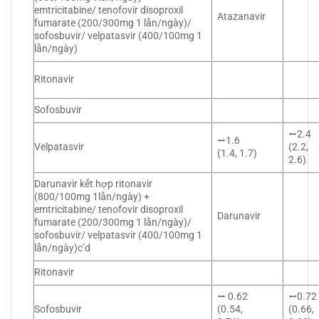
emtricitabine/ tenofovir disoproxil
Atazanavir
fumarate (200/300mg 1 lần/ngày)/
sofosbuvir/ velpatasvir (400/100mg 1
lần/ngày)
Ritonavir
Sofosbuvir
⭤2.4
⭤1.6
Velpatasvir
(2.2,
(1.4, 1.7)
2.6)
Darunavir kết hợp ritonavir
(800/100mg 1lần/ngày) +
emtricitabine/ tenofovir disoproxil
Darunavir
fumarate (200/300mg 1 lần/ngày)/
sofosbuvir/ velpatasvir (400/100mg 1
lần/ngày)c’d
Ritonavir
⭤ 0.62
⭤0.72
Sofosbuvir
(0.54,
(0.66,