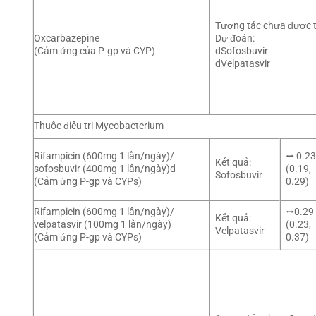
Tương tác chưa được 
Oxcarbazepine
Dự đoán:
(Cảm ứng của P-gp và CYP)
dSofosbuvir
dVelpatasvir
Thuốc điều trị Mycobacterium
Rifampicin (600mg 1 lần/ngày)/
⭤ 0.2
Kết quả:
sofosbuvir (400mg 1 lần/ngày)d
(0.19,
Sofosbuvir
(Cảm ứng P-gp và CYPs)
0.29)
Rifampicin (600mg 1 lần/ngày)/
⭤0.29
Kết quả:
velpatasvir (100mg 1 lần/ngày)
(0.23,
Velpatasvir
(Cảm ứng P-gp và CYPs)
0.37)