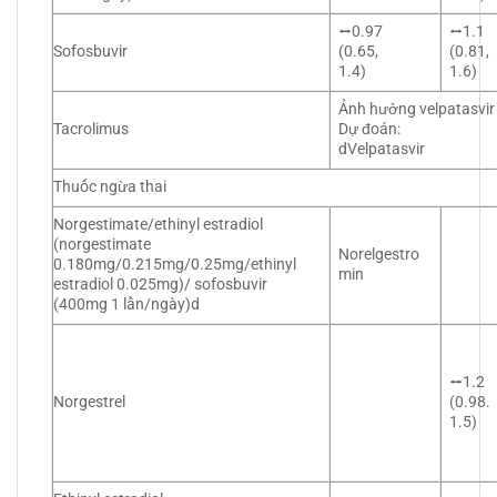
⭤0.97
⭤1.1
Sofosbuvir
(0.65,
(0.81,
1.4)
1.6)
Ảnh hưởng velpatasvir
Tacrolimus
Dự đoán:
dVelpatasvir
Thuốc ngừa thai
Norgestimate/ethinyl estradiol
(norgestimate
Norelgestro
0.180mg/0.215mg/0.25mg/ethinyl
min
estradiol 0.025mg)/ sofosbuvir
(400mg 1 lần/ngày)d
⭤1.2
Norgestrel
(0.98.
1.5)