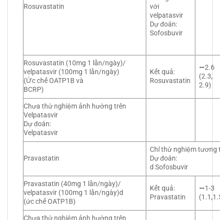
Rosuvastatin
với
velpatasvir
Dự đoán:
Sofosbuvir
Rosuvastatin (10mg 1 lần/ngày)/
⭤2.6
velpatasvir (100mg 1 lần/ngày)
Kết quả:
(2.3,
(Ức chế OATP1B và
Rosuvastatin
2.9)
BCRP)
Chưa thử nghiệm ảnh hưởng trên
Velpatasvir
Dự đoán:
Velpatasvir
Chỉ thử nghiệm tương t
Pravastatin
Dự đoán:
d Sofosbuvir
Pravastatin (40mg 1 lần/ngày)/
Kết quả:
⭤1-3
velpatasvir (100mg 1 lần/ngày)d
Pravastatin
(1.1,1.
(ức chế OATP1B)
Chưa thử nghiệm ảnh hưởng trên