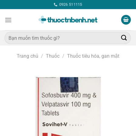
Bỏ
0926 511115
qua
nội
dung
Tìm
kiếm:
Trang chủ
/
Thuốc
/
Thuốc tiêu hóa, gan mật