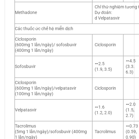
Chỉ thử nghiệm tương t
Methadone
Dự đoán:
d Velpatasvir
Các thuốc ức chế hệ miễn dịch
Ciclosporin
(600mg 1 lần/ngày)/ sofosbuvir
Ciclosporin
(400mg 1 lần/ngày)
⭤4.5
⭤2.5
Sofosbuvir
(3.3.
(1.9, 3.5)
6.3)
Ciclosporin
(600mg 1 lần/ngày)/velpatasvir
Ciclosporin
(100mg 1 lần/ngày)
⭤2.0
⭤1.6
Velpatasvir
(1.5,
(1.2, 2.0)
2.7)
Tacrolimus
⭤0.73
(5mg 1 lần/ngày)/sofosbuvir (400mg
Tacrolimus
(0.59,
1 lần/ngày)
0.90)