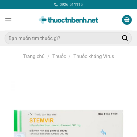
Bỏ
0926 511115
qua
nội
dung
Tìm
kiếm:
Trang chủ
/
Thuốc
/
Thuốc kháng Virus