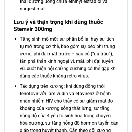
thai đường uống chứa ethinyl estradiol và
norgestimat.
Lưu ý và thận trọng khi dùng thuốc
Stemvir 300mg
Tăng sinh mô mỡ: sự phân bố lại hay sự tích
tụ mỡ trong cơ thể, bao gồm sự béo phì trung
ương, phì đại mặt trước – sau cổ (“gù trâu”),
tàn phá thần kinh ngoại vi, mặt, phì đại tuyến
vú, xuất hiện hội chứng cushing có thể gặp khi
dùng các thuốc kháng retro-virus.
Tác dụng trên xương: khi dùng đồng thời
tenofovir với lamivudin và efavirenz ở bệnh
nhân nhiễm HIV cho thấy có sự giảm mật độ
khoáng của xương sống thắt lưng, sự tăng
nồng độ của 4 yếu tố sinh hóa trong chuyển
hóa xương, sự tăng nồng độ hormon tuyến cận
giáp trong huyết thanh. Cần theo dõi xương