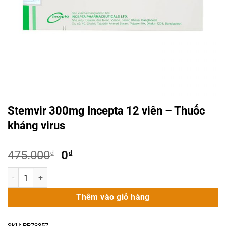
Stemvir 300mg Incepta 12 viên – Thuốc
kháng virus
Giá
Giá
475.000
₫
0
₫
gốc
hiện
Stemvir 300mg Incepta 12 viên - Thuốc kháng virus số lượng
là:
tại
475.000₫.
là:
Thêm vào giỏ hàng
0₫.
SKU:
PR73357