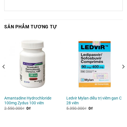
SẢN PHẨM TƯƠNG TỰ
Amantadine Hydrochloride
Ledvir Mylan điều trị viêm gan C
100mg Zydus 100 viên
28 viên
Giá
Giá
Giá
Giá
2.550.000
₫
0
₫
5.350.000
₫
0
₫
gốc
hiện
gốc
hiện
là:
tại
là:
tại
2.550.000₫.
là:
5.350.000₫.
là:
0₫.
0₫.