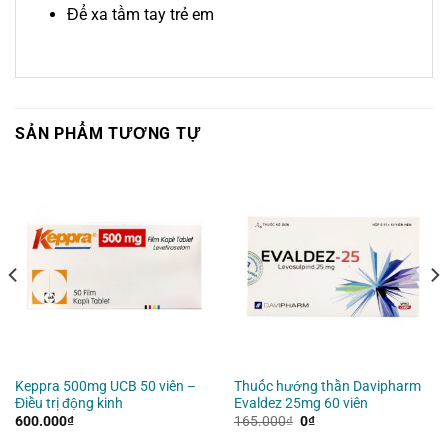
Để xa tầm tay trẻ em
SẢN PHẨM TƯƠNG TỰ
Keppra 500mg UCB 50 viên –
Thuốc hướng thần Davipharm
Điều trị động kinh
Evaldez 25mg 60 viên
Giá
Giá
600.000
₫
165.000
₫
0
₫
gốc
hiện
là:
tại