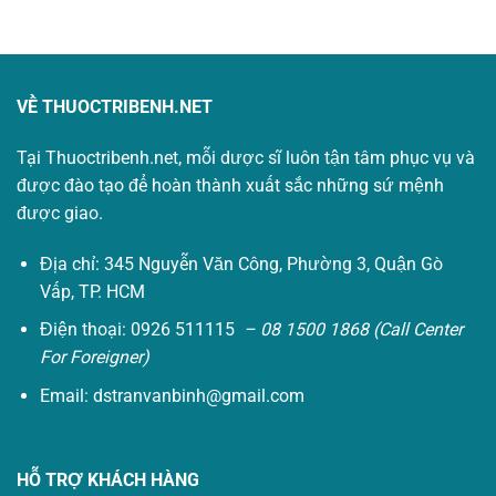
165.000₫.
là:
0₫.
VỀ THUOCTRIBENH.NET
Tại Thuoctribenh.net, mỗi dược sĩ luôn tận tâm phục vụ và
được đào tạo để hoàn thành xuất sắc những sứ mệnh
được giao.
Địa chỉ: 345 Nguyễn Văn Công, Phường 3, Quận Gò
Vấp, TP. HCM
Điện thoại: 0926 511115
– 08 1500 1868 (Call Center
For Foreigner)
Email:
dstranvanbinh@gmail.com
HỖ TRỢ KHÁCH HÀNG