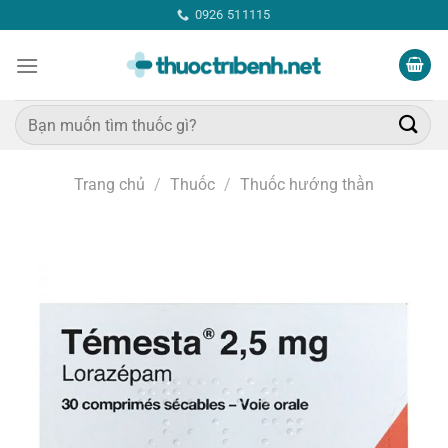
Bỏ
0926 511115
qua
nội
dung
Tìm
kiếm:
Trang chủ
/
Thuốc
/
Thuốc hướng thần