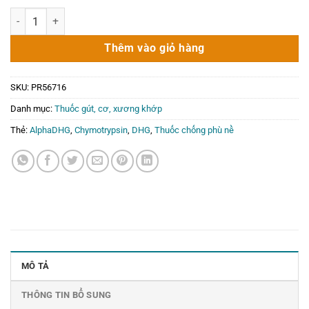
gốc
hiện
Thuốc chống phù nề Alpha DHG 20 viên số lượng
là:
tại
21.000₫.
là:
Thêm vào giỏ hàng
0₫.
SKU:
PR56716
Danh mục:
Thuốc gút, cơ, xương khớp
Thẻ:
AlphaDHG
,
Chymotrypsin
,
DHG
,
Thuốc chống phù nề
MÔ TẢ
THÔNG TIN BỔ SUNG