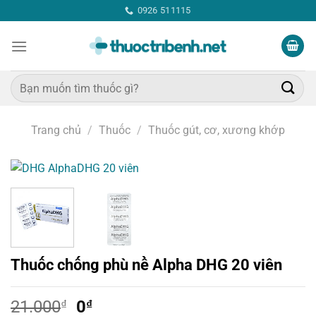
Bỏ
0926 511115
qua
nội
dung
Tìm
kiếm:
Trang chủ
/
Thuốc
/
Thuốc gút, cơ, xương khớp
Thuốc chống phù nề Alpha DHG 20 viên
Giá
Giá
21.000
₫
0
₫