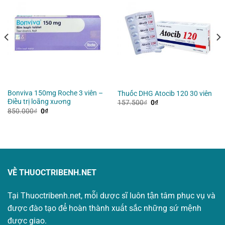
Bonviva 150mg Roche 3 viên –
Thuốc DHG Atocib 120 30 viên
Điều trị loãng xương
Giá
Giá
157.500
₫
0
₫
gốc
hiện
Giá
Giá
850.000
₫
0
₫
là:
tại
gốc
hiện
157.500₫.
là:
là:
tại
0₫.
850.000₫.
là:
0₫.
VỀ THUOCTRIBENH.NET
Tại Thuoctribenh.net, mỗi dược sĩ luôn tận tâm phục vụ và
được đào tạo để hoàn thành xuất sắc những sứ mệnh
được giao.