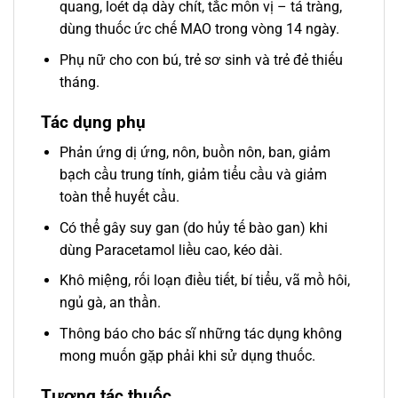
quang, loét dạ dày chít, tắc môn vị – tá tràng,
dùng thuốc ức chế MAO trong vòng 14 ngày.
Phụ nữ cho con bú, trẻ sơ sinh và trẻ đẻ thiếu
tháng.
Tác dụng phụ
Phản ứng dị ứng, nôn, buồn nôn, ban, giảm
bạch cầu trung tính, giảm tiểu cầu và giảm
toàn thể huyết cầu.
Có thể gây suy gan (do hủy tế bào gan) khi
dùng Paracetamol liều cao, kéo dài.
Khô miệng, rối loạn điều tiết, bí tiểu, vã mồ hôi,
ngủ gà, an thần.
Thông báo cho bác sĩ những tác dụng không
mong muốn gặp phải khi sử dụng thuốc.
Tương tác thuốc