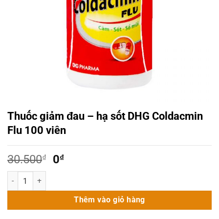
Thuốc giảm đau – hạ sốt DHG Coldacmin
Flu 100 viên
Giá
Giá
30.500
₫
0
₫
gốc
hiện
Thuốc giảm đau - hạ sốt DHG Coldacmin Flu 100 viên số lượng
là:
tại
30.500₫.
là:
Thêm vào giỏ hàng
0₫.