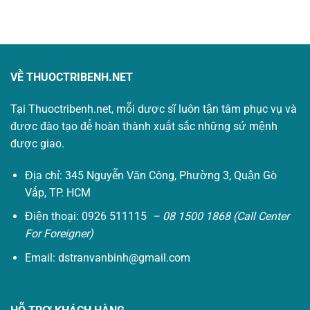
gốc
hiện
gốc
hiện
là:
tại
là:
tại
78.500₫.
là:
71.000₫.
là:
0₫.
0₫.
VỀ THUOCTRIBENH.NET
Tại Thuoctribenh.net, mỗi dược sĩ luôn tận tâm phục vụ và
được đào tạo để hoàn thành xuất sắc những sứ mệnh
được giao.
Địa chỉ: 345 Nguyễn Văn Công, Phường 3, Quận Gò
Vấp, TP. HCM
Điện thoại: 0926 511115
– 08 1500 1868 (Call Center
For Foreigner)
Email:
dstranvanbinh@gmail.com