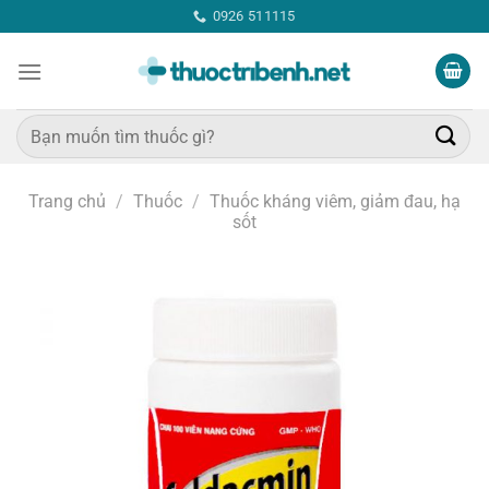
Bỏ
0926 511115
qua
nội
dung
Tìm
kiếm:
Trang chủ
/
Thuốc
/
Thuốc kháng viêm, giảm đau, hạ
sốt