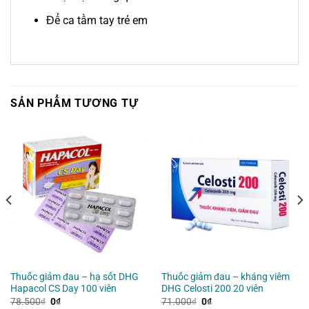
Để ca tầm tay trẻ em
SẢN PHẨM TƯƠNG TỰ
Thuốc giảm đau – hạ sốt DHG
Thuốc giảm đau – kháng viêm
Hapacol CS Day 100 viên
DHG Celosti 200 20 viên
Giá
Giá
Giá
Giá
78.500
₫
0
₫
71.000
₫
0
₫