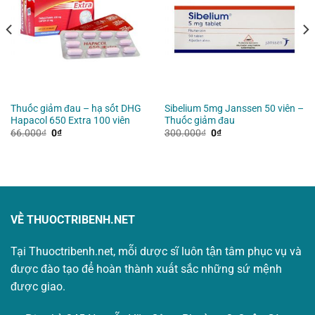
Thuốc giảm đau – hạ sốt DHG
Sibelium 5mg Janssen 50 viên –
Hapacol 650 Extra 100 viên
Thuốc giảm đau
Giá
Giá
Giá
Giá
66.000
₫
0
₫
300.000
₫
0
₫
gốc
hiện
gốc
hiện
là:
tại
là:
tại
66.000₫.
là:
300.000₫.
là:
0₫.
0₫.
VỀ THUOCTRIBENH.NET
Tại Thuoctribenh.net, mỗi dược sĩ luôn tận tâm phục vụ và
được đào tạo để hoàn thành xuất sắc những sứ mệnh
được giao.