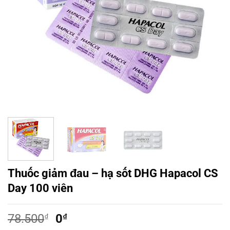
Thuốc giảm đau – hạ sốt DHG Hapacol CS
Day 100 viên
Giá
Giá
78.500
₫
0
₫