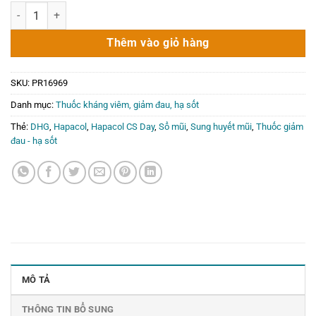
gốc
hiện
Thuốc giảm đau - hạ sốt DHG Hapacol CS Day 100 viên số lượng
là:
tại
78.500₫.
là:
Thêm vào giỏ hàng
0₫.
SKU:
PR16969
Danh mục:
Thuốc kháng viêm, giảm đau, hạ sốt
Thẻ:
DHG
,
Hapacol
,
Hapacol CS Day
,
Sổ mũi
,
Sung huyết mũi
,
Thuốc giảm
đau - hạ sốt
MÔ TẢ
THÔNG TIN BỔ SUNG