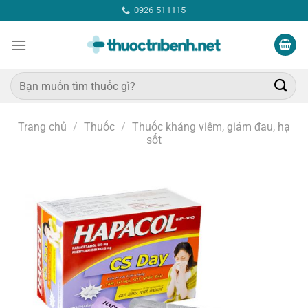
Bỏ
0926 511115
qua
nội
dung
Tìm
kiếm:
Trang chủ
/
Thuốc
/
Thuốc kháng viêm, giảm đau, hạ
sốt