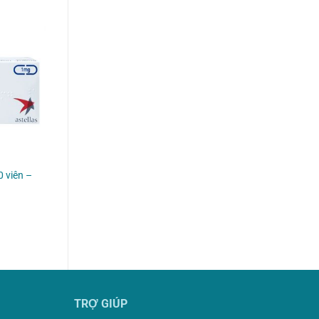
0 viên –
₫.
TRỢ GIÚP