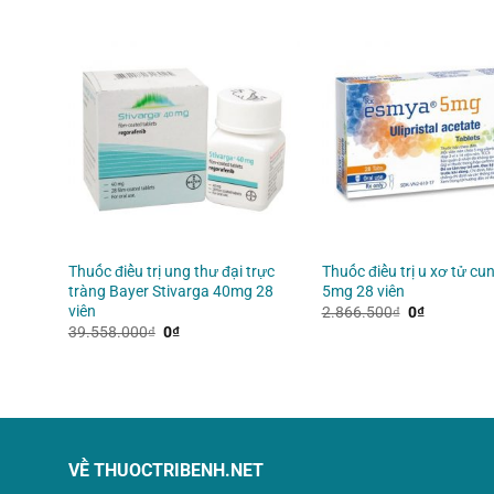
h Hải
Thuốc điều trị ung thư đại trực
Thuốc điều trị u xơ tử c
tràng Bayer Stivarga 40mg 28
5mg 28 viên
viên
Giá
Giá
2.866.500
₫
0
₫
gốc
hiện
Giá
Giá
39.558.000
₫
0
₫
là:
tại
gốc
hiện
2.866.500₫.
là:
là:
tại
0₫.
39.558.000₫.
là:
0₫.
VỀ THUOCTRIBENH.NET