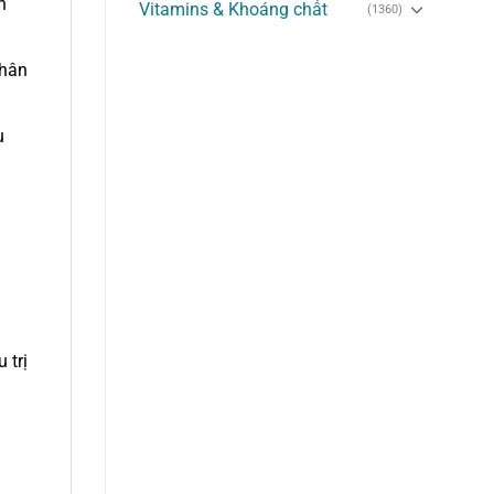
h
Vitamins & Khoáng chất
(1360)
nhân
u
 trị