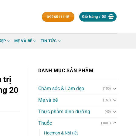
Giỏ hàng /
0
₫
0926511115
ĐẸP
MẸ VÀ BÉ
TIN TỨC
DANH MỤC SẢN PHẨM
trị
ng 20
Chăm sóc & Làm đẹp
(105)
Mẹ và bé
(151)
Thực phẩm dinh dưỡng
(45)
Thuốc
(1001)
rực tràng 20 viên số lượng
Hocmon & Nội tiết