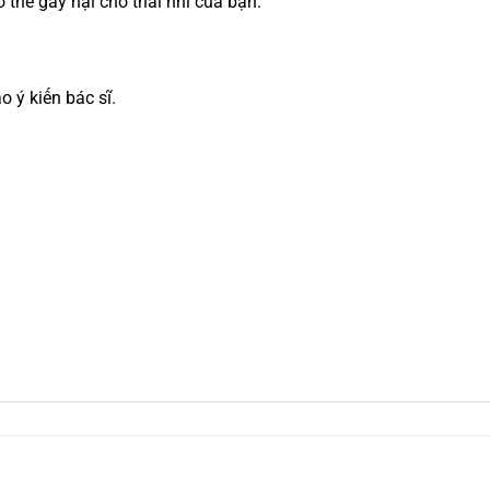
thể gây hại cho thai nhi của bạn.
 ý kiến bác sĩ.