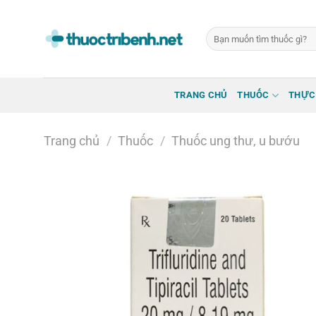
Bỏ
qua
Tìm
nội
kiếm:
dung
TRANG CHỦ
THUỐC
THỰC
Trang chủ
/
Thuốc
/
Thuốc ung thư, u bướu