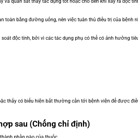
 và quan sát thấy tác dụng tốt hoặc cho đến khi xảy ra độc tín
 hoàn toàn bằng đường uống, nên việc tuân thủ điều trị của bệnh 
 soát độc tính, bởi vì các tác dụng phụ có thể có ảnh hưởng tiê
oặc thấy có biểu hiện bất thường cần tới bệnh viện để được điều
hợp sau (Chống chỉ định)
 thành phần nào của thuốc.