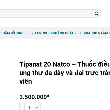
 PHẨM BỔ SUNG
VITAMINS & KHOÁNG CHẤT
CHĂM SÓC & LÀM 
Tipanat 20 Natco – Thuốc điều 
ung thư dạ dày và đại trực trà
viên
3.500.000
₫
Tipanat 20 Natco – Thuốc điều trị ung thư dạ dày và đại t