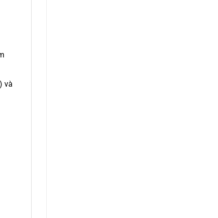
à
ảm
) và