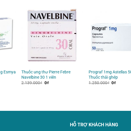
ung Esmya
Thuốc ung thư Pierre Febre
Prograf 1mg Astellas 5
Navelbine 30 1 viên
Thuốc thải ghép
Giá
Giá
Giá
Giá
2.139.000
₫
0
₫
1.250.000
₫
0
₫
gốc
hiện
gốc
hiện
là:
tại
là:
tại
2.139.000₫.
là:
1.250.000
là:
0₫.
0₫.
HỖ TRỢ KHÁCH HÀNG