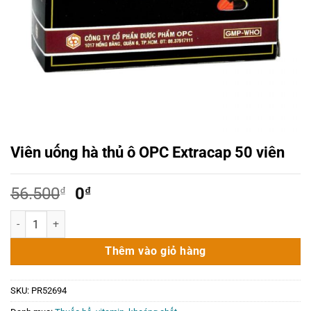
Viên uống hà thủ ô OPC Extracap 50 viên
Giá
Giá
56.500
₫
0
₫
gốc
hiện
Viên uống hà thủ ô OPC Extracap 50 viên số lượng
là:
tại
56.500₫.
là:
Thêm vào giỏ hàng
0₫.
SKU:
PR52694