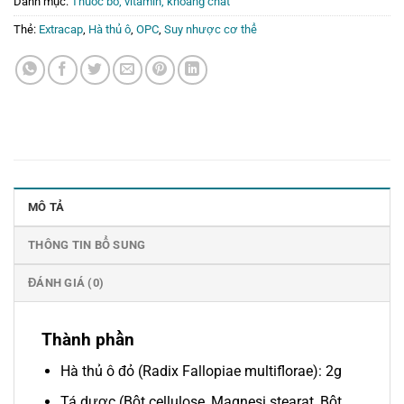
Danh mục:
Thuốc bổ, vitamin, khoáng chất
Thẻ:
Extracap
,
Hà thủ ô
,
OPC
,
Suy nhược cơ thể
MÔ TẢ
THÔNG TIN BỔ SUNG
ĐÁNH GIÁ (0)
Thành phần
Hà thủ ô đỏ (Radix Fallopiae multiflorae): 2g
Tá dược (Bột cellulose, Magnesi stearat, Bột