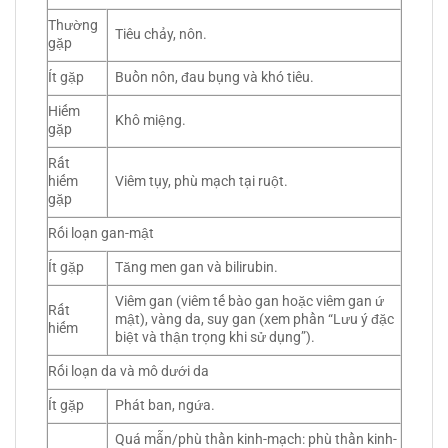
Thường
Tiêu chảy, nôn.
gặp
Ít gặp
Buồn nôn, đau bụng và khó tiêu.
Hiếm
Khô miệng.
gặp
Rất
hiếm
Viêm tụy, phù mạch tại ruột.
gặp
Rối loạn gan-mật
Ít gặp
Tăng men gan và bilirubin.
Viêm gan (viêm tế bào gan hoặc viêm gan ứ
Rất
mật), vàng da, suy gan (xem phần “Lưu ý đặc
hiếm
biệt và thận trọng khi sử dụng”).
Rối loạn da và mô dưới da
Ít gặp
Phát ban, ngứa.
Quá mẫn/phù thần kinh-mạch: phù thần kinh-