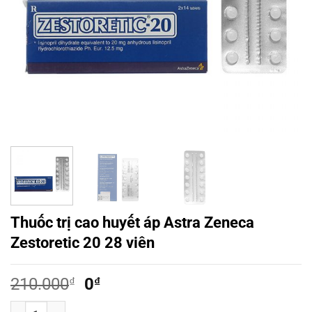
Thuốc trị cao huyết áp Astra Zeneca
Zestoretic 20 28 viên
Giá
Giá
210.000
₫
0
₫
gốc
hiện
Thuốc trị cao huyết áp Astra Zeneca Zestoretic 20 28 viên số lượng