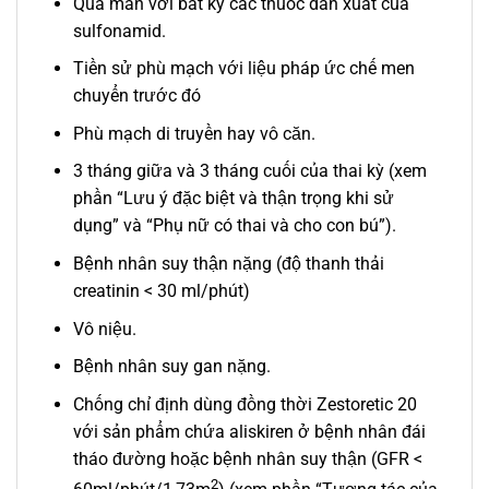
Quá mẫn với bất kỳ các thuốc dẫn xuất của
sulfonamid.
Tiền sử phù mạch với liệu pháp ức chế men
chuyển trước đó
Phù mạch di truyền hay vô căn.
3 tháng giữa và 3 tháng cuối của thai kỳ (xem
phần “Lưu ý đặc biệt và thận trọng khi sử
dụng” và “Phụ nữ có thai và cho con bú”).
Bệnh nhân suy thận nặng (độ thanh thải
creatinin < 30 ml/phút)
Vô niệu.
Bệnh nhân suy gan nặng.
Chống chỉ định dùng đồng thời Zestoretic 20
với sản phẩm chứa aliskiren ở bệnh nhân đái
tháo đường hoặc bệnh nhân suy thận (GFR <
2