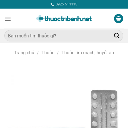
Bỏ
0926 511115
qua
nội
dung
Tìm
kiếm:
Trang chủ
/
Thuốc
/
Thuốc tim mạch, huyết áp