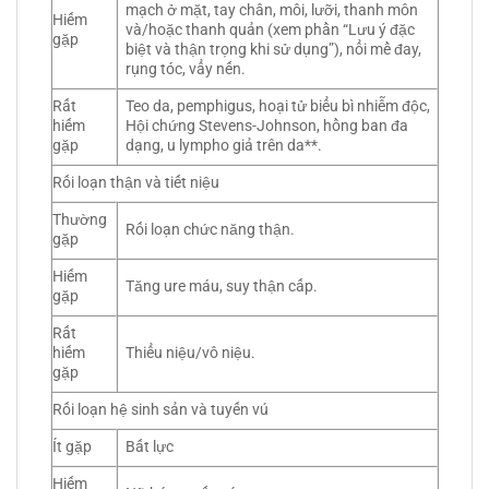
mạch ở mặt, tay chân, môi, lưỡi, thanh môn
Hiếm
và/hoặc thanh quản (xem phần “Lưu ý đặc
gặp
biệt và thận trọng khi sử dụng”), nổi mề đay,
rụng tóc, vẩy nến.
Rất
Teo da, pemphigus, hoại tử biểu bì nhiễm độc,
hiếm
Hội chứng Stevens-Johnson, hồng ban đa
gặp
dạng, u lympho giả trên da**.
Rối loạn thận và tiết niệu
Thường
Rối loạn chức năng thận.
gặp
Hiếm
Tăng ure máu, suy thận cấp.
gặp
Rất
hiếm
Thiểu niệu/vô niệu.
gặp
Rối loạn hệ sinh sản và tuyến vú
Ít gặp
Bất lực
Hiếm