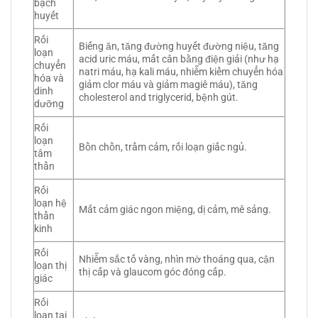
bạch
huyết
Rối
Biếng ăn, tăng đường huyết đường niệu, tăng
loạn
acid uric máu, mất cân bằng điện giải (như hạ
chuyển
natri máu, hạ kali máu, nhiễm kiềm chuyển hóa
hóa và
giảm clor máu và giảm magiê máu), tăng
dinh
cholesterol and triglycerid, bệnh gút.
dưỡng
Rối
loạn
Bồn chồn, trầm cảm, rối loạn giấc ngủ.
tâm
thần
Rối
loạn hệ
Mất cảm giác ngon miệng, dị cảm, mê sảng.
thần
kinh
Rối
Nhiễm sắc tố vàng, nhìn mờ thoáng qua, cận
loạn thị
thị cấp và glaucom góc đóng cấp.
giác
Rối
loạn tai