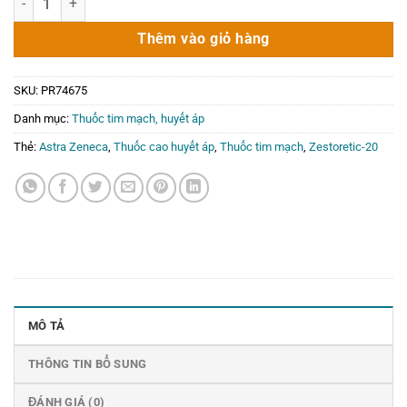
là:
tại
210.000₫.
là:
Thêm vào giỏ hàng
0₫.
SKU:
PR74675
Danh mục:
Thuốc tim mạch, huyết áp
Thẻ:
Astra Zeneca
,
Thuốc cao huyết áp
,
Thuốc tim mạch
,
Zestoretic-20
MÔ TẢ
THÔNG TIN BỔ SUNG
ĐÁNH GIÁ (0)