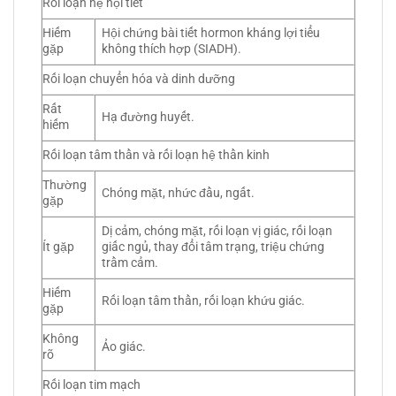
Rối loạn hệ nội tiết
Hiếm
Hội chứng bài tiết hormon kháng lợi tiểu
gặp
không thích hợp (SIADH).
Rối loạn chuyển hóa và dinh dưỡng
Rất
Hạ đường huyết.
hiếm
Rối loạn tâm thần và rối loạn hệ thần kinh
Thường
Chóng mặt, nhức đầu, ngất.
gặp
Dị cảm, chóng mặt, rối loạn vị giác, rối loạn
Ít gặp
giấc ngủ, thay đổi tâm trạng, triệu chứng
trầm cảm.
Hiếm
Rối loạn tâm thần, rối loạn khứu giác.
gặp
Không
Ảo giác.
rõ
Rối loạn tim mạch