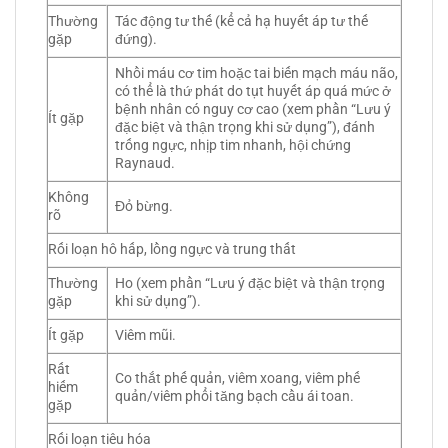
Thường
Tác động tư thế (kể cả hạ huyết áp tư thế
gặp
đứng).
Nhồi máu cơ tim hoặc tai biến mạch máu não,
có thể là thứ phát do tụt huyết áp quá mức ở
bệnh nhân có nguy cơ cao (xem phần “Lưu ý
Ít gặp
đặc biệt và thận trọng khi sử dụng”), đánh
trống ngực, nhịp tim nhanh, hội chứng
Raynaud.
Không
Đỏ bừng.
rõ
Rối loạn hô hấp, lồng ngực và trung thất
Thường
Ho (xem phần “Lưu ý đặc biệt và thận trọng
gặp
khi sử dụng”).
Ít gặp
Viêm mũi.
Rất
Co thắt phế quản, viêm xoang, viêm phế
hiếm
quản/viêm phổi tăng bạch cầu ái toan.
gặp
Rối loạn tiêu hóa