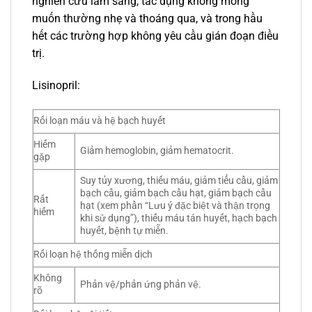
nghiên cứu lâm sàng, tác dụng không mong
muốn thường nhẹ và thoáng qua, và trong hầu
hết các trường hợp không yêu cầu gián đoạn điều
trị.
Lisinopril:
Rối loạn máu và hệ bạch huyết
Hiếm
Giảm hemoglobin, giảm hematocrit.
gặp
Suy tủy xương, thiếu máu, giảm tiểu cầu, giảm
bạch cầu, giảm bạch cầu hạt, giảm bạch cầu
Rất
hạt (xem phần “Lưu ý đặc biệt và thận trọng
hiếm
khi sử dụng”), thiếu máu tán huyết, hạch bạch
huyết, bệnh tự miễn.
Rối loạn hệ thống miễn dịch
Không
Phản vệ/phản ứng phản vệ.
rõ