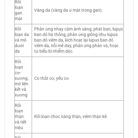
Rối
loạn
Vàng da (vàng da ứ mật trong gan).
gan
mật
Rối
Phản ứng nhạy cảm ánh sáng, phát ban, lupus
loạn da
ban đỏ hệ thống, phản ứng giống như lupus
và mô
ban đỏ viêm da, kích hoạt lại lupus ban đỏ
dưới
viêm da, nổi mề đay, phản ứng phản vệ, hoại
da
tử biểu bì nhiễm độc.
Rối
loạn
cơ-
xương,
Co thắt cơ, yếu cơ.
mô liên
kết và
xương
Rối
loạn
thận
Rối loạn chức năng thận, viêm thận kẽ.
và tiết
niệu