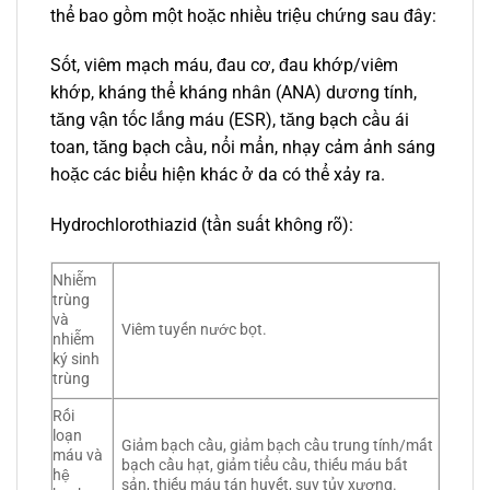
thể bao gồm một hoặc nhiều triệu chứng sau đây:
Sốt, viêm mạch máu, đau cơ, đau khớp/viêm
khớp, kháng thể kháng nhân (ANA) dương tính,
tăng vận tốc lắng máu (ESR), tăng bạch cầu ái
toan, tăng bạch cầu, nổi mẩn, nhạy cảm ảnh sáng
hoặc các biểu hiện khác ở da có thể xảy ra.
Hydrochlorothiazid (tần suất không rõ):
Nhiễm
trùng
và
Viêm tuyến nước bọt.
nhiễm
ký sinh
trùng
Rối
loạn
Giảm bạch cầu, giảm bạch cầu trung tính/mất
máu và
bạch cầu hạt, giảm tiểu cầu, thiếu máu bất
hệ
sản, thiếu máu tán huyết, suy tủy xương.