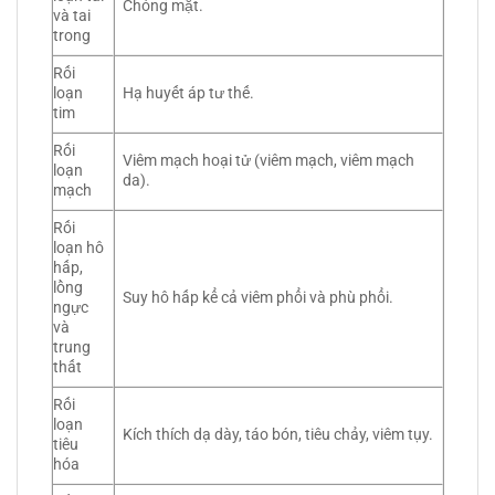
Chóng mặt.
và tai
trong
Rối
loạn
Hạ huyết áp tư thế.
tim
Rối
Viêm mạch hoại tử (viêm mạch, viêm mạch
loạn
da).
mạch
Rối
loạn hô
hấp,
lồng
Suy hô hấp kể cả viêm phổi và phù phổi.
ngực
và
trung
thất
Rối
loạn
Kích thích dạ dày, táo bón, tiêu chảy, viêm tụy.
tiêu
hóa