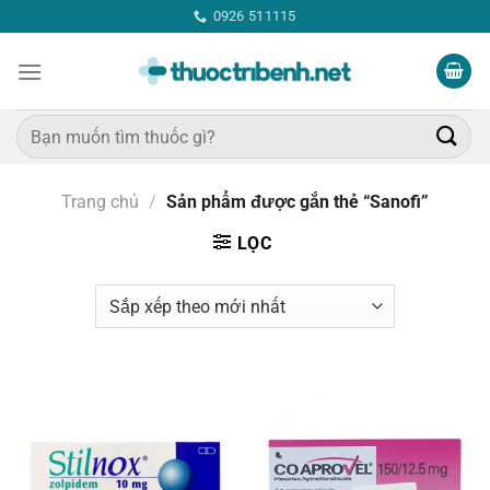
Bỏ
0926 511115
qua
nội
dung
Tìm
kiếm:
Trang chủ
/
Sản phẩm được gắn thẻ “Sanofi”
LỌC