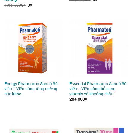
gốc
hiện
Giá
Giá
1.661.000
₫
0
₫
là:
tại
gốc
hiện
1.200.000₫.
là:
là:
tại
0₫.
1.661.000₫.
là:
0₫.
Energy Pharmaton Sanofi 30
Essential Pharmaton Sanofi 30
viên – Viên uống tăng cường
viên – Viên uống bổ sung
sức khỏe
vitamin và khoáng chất
204.000
₫