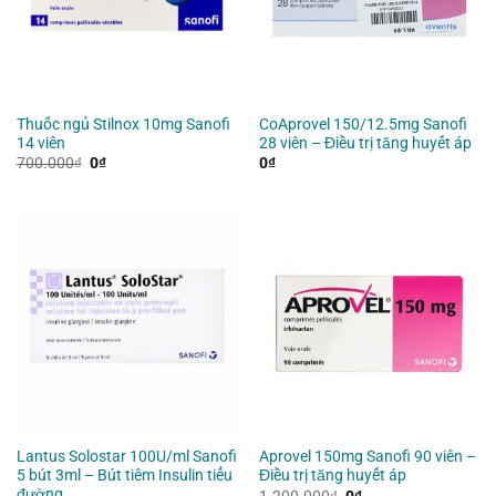
Thuốc ngủ Stilnox 10mg Sanofi
CoAprovel 150/12.5mg Sanofi
14 viên
28 viên – Điều trị tăng huyết áp
Giá
Giá
700.000
₫
0
₫
0
₫
gốc
hiện
là:
tại
700.000₫.
là:
0₫.
Lantus Solostar 100U/ml Sanofi
Aprovel 150mg Sanofi 90 viên –
5 bút 3ml – Bút tiêm Insulin tiểu
Điều trị tăng huyết áp
đường
Giá
Giá
1.200.000
₫
0
₫