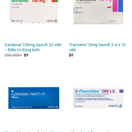
Gardenal 100mg Sanofi 20 viên
Tranxene 10mg Sanofi 3 vỉ x 10
– Điều trị động kinh
viên
Giá
Giá
295.000
₫
0
₫
0
₫
gốc
hiện
là:
tại
295.000₫.
là:
0₫.