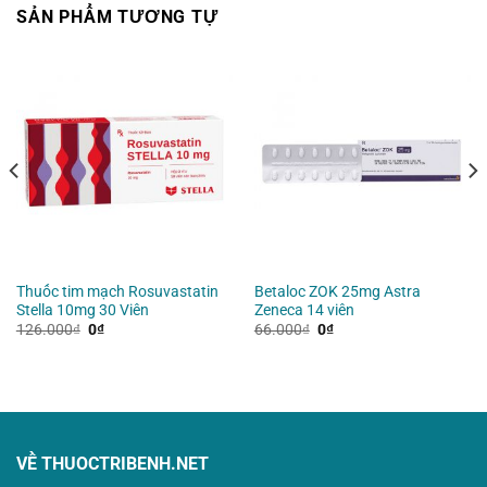
SẢN PHẨM TƯƠNG TỰ
Thuốc tim mạch Rosuvastatin
Betaloc ZOK 25mg Astra
Stella 10mg 30 Viên
Zeneca 14 viên
Giá
Giá
Giá
Giá
126.000
₫
0
₫
66.000
₫
0
₫
gốc
hiện
gốc
hiện
là:
tại
là:
tại
126.000₫.
là:
66.000₫.
là:
0₫.
0₫.
VỀ THUOCTRIBENH.NET