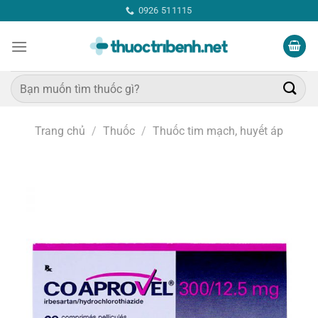
Bỏ
0926 511115
qua
nội
dung
Tìm
kiếm:
Trang chủ
/
Thuốc
/
Thuốc tim mạch, huyết áp