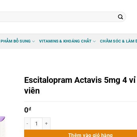
 PHẨM BỔ SUNG
VITAMINS & KHOÁNG CHẤT
CHĂM SÓC & LÀM 
Escitalopram Actavis 5mg 4 vỉ
viên
0
₫
Escitalopram Actavis 5mg 4 vỉ x 56 viên số lượng
Thêm vào giỏ hàng