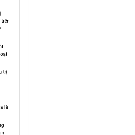
ị
 trên
ở
át
hoạt
 trị
a là
ng
an