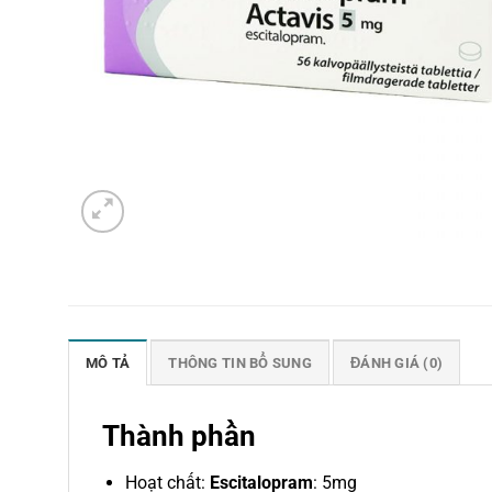
MÔ TẢ
THÔNG TIN BỔ SUNG
ĐÁNH GIÁ (0)
Thành phần
Hoạt chất:
Escitalopram
: 5mg