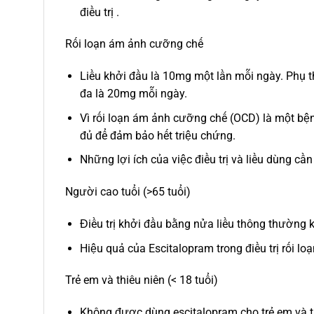
điều trị .
Rối loạn ám ảnh cưỡng chế
Liều khởi đầu là 10mg một lần mỗi ngày. Phụ t
đa là 20mg mỗi ngày.
Vì rối loạn ám ảnh cưỡng chế (OCD) là một bện
đủ để đảm bảo hết triệu chứng.
Những lợi ích của việc điều trị và liều dùng cần
Người cao tuổi (>65 tuổi)
Điều trị khởi đầu bằng nửa liều thông thường 
Hiệu quả của Escitalopram trong điều trị rối l
Trẻ em và thiêu niên (< 18 tuổi)
Không được dùng escitalopram cho trẻ em và th