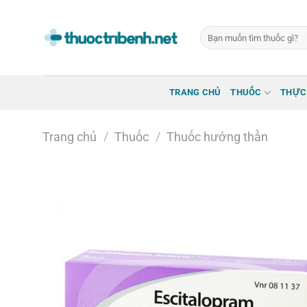
Bỏ
qua
Tìm
nội
kiếm:
dung
TRANG CHỦ
THUỐC
THỰC
Trang chủ
/
Thuốc
/
Thuốc hướng thần