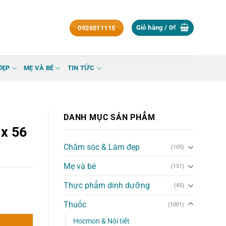
Giỏ hàng /
0
₫
0926511115
ĐẸP
MẸ VÀ BÉ
TIN TỨC
DANH MỤC SẢN PHẨM
 x 56
Chăm sóc & Làm đẹp
(105)
Mẹ và bé
(151)
Thực phẩm dinh dưỡng
(45)
Thuốc
(1001)
Hocmon & Nội tiết