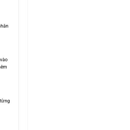
nhân
 vào
thêm
 từng