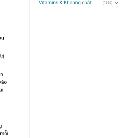
Vitamins & Khoáng chất
(1360)
ng
rị
ần
 vào
ài
g
 mỗi