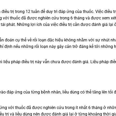
điều trị trong 12 tuần để duy trì đáp ứng của thuốc. Việc điều tr
g với thuốc đã được nghiên cứu trong 6 tháng và được xem xét
i phát. Những lợi ích của việc điều trị cần được đánh giá lại 
hẩn đoán cụ thể về rối loạn đặc hiệu không nhằm với sự nhút nh
hỉ định nếu những rối loạn này gây cản trở đáng kể tới những 
hì liệu pháp điều trị này vẫn chưa được đánh giá. Liệu pháp điều
vào đáp ứng của từng bệnh nhân, liều dùng có thể tăng lên tối đ
p ứng với thuốc đã được nghiên cứu trong ít nhất 6 tháng ở nhữ
u trị và liều dùng nên được đánh giá lại ở từng khoảng thời gi