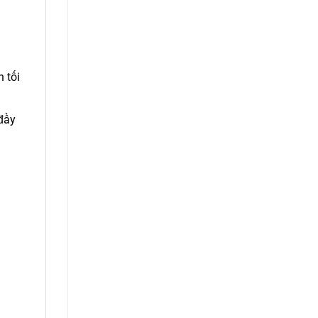
 tối
đầy