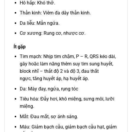
Hô hấp: Khó thở.
Thần kinh: Viêm đa dây thần kinh.
Da liễu: Mẩn ngứa.
Cơ xương: Rung cơ, nhược cơ.
Ít gặp
Tim mạch: Nhịp tim chậm, P – R, QRS kéo dài,
gây hoặc làm nặng thêm suy tim sung huyết,
block nhĩ – thất độ 2 và độ 3, đau thắt
ngực, tăng huyết áp, hạ huyết áp.
Da: Mày đay, ngứa, rụng tóc
Tiêu hóa: Đầy hơi, khô miệng, sưng môi, lưỡi
miệng.
Mắt: Đau mắt, sợ ánh sáng.
Máu: Giảm bạch cầu, giảm bạch cầu hạt, giảm