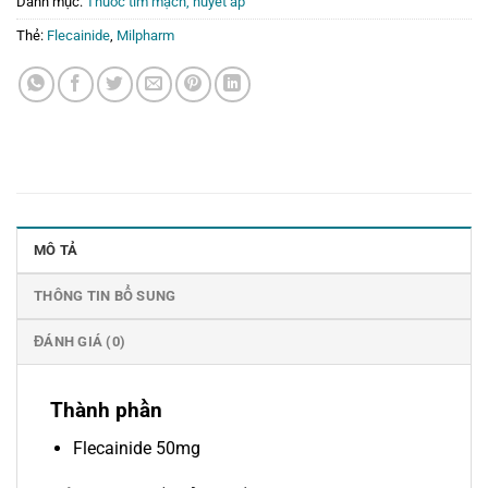
Danh mục:
Thuốc tim mạch, huyết áp
Thẻ:
Flecainide
,
Milpharm
MÔ TẢ
THÔNG TIN BỔ SUNG
ĐÁNH GIÁ (0)
Thành phần
Flecainide 50mg