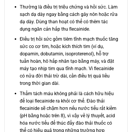
Thường là điều trị triệu chứng và hồi sức. Làm
sạch dạ dày ngay bằng cách gây nôn hoặc rửa
dạ dày. Dùng than hoạt có thể có thêm tác
dụng ngăn cản hấp thu ﬂecainide.
Điều trị hồi sức gồm tiêm tĩnh mạch thuốc tăng
sức co cơ tim, hoặc kích thích tim (ví dụ,
dopamin, dobutamin, isoproterenol), hỗ trợ
tuần hoàn, hô hấp nhân tạo bằng máy, và đặt
máy tạo nhịp tim qua tĩnh mạch. Vì ﬂecainide
có nửa đời thải trừ dài, cần điều trị quá liều
trong thời gian dài.
Thẩm tách máu không phải là cách hữu hiệu
để loại ﬂecainide ra khỏi cơ thể. Đào thải
ﬂecainide sẽ chậm hơn nếu nước tiểu rất kiềm
(pH bằng hoặc trên 8), vì vậy về lý thuyết, acid
hóa nước tiểu để thúc đẩy đào thải thuốc có
thể có hiệu quả trong những trường hợp