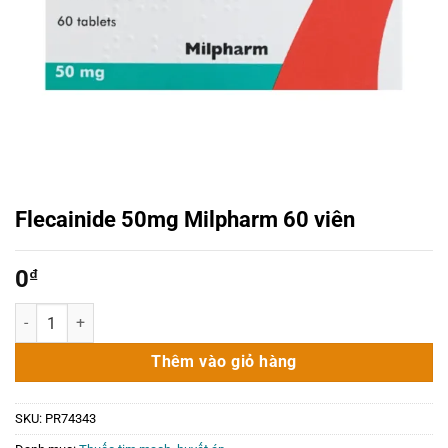
Flecainide 50mg Milpharm 60 viên
0
₫
Flecainide 50mg Milpharm 60 viên số lượng
Thêm vào giỏ hàng
SKU:
PR74343