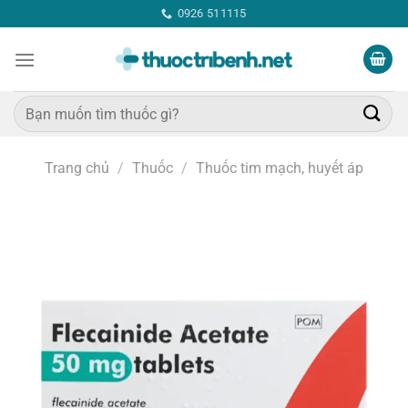
Bỏ
0926 511115
qua
nội
dung
Tìm
kiếm:
Trang chủ
/
Thuốc
/
Thuốc tim mạch, huyết áp