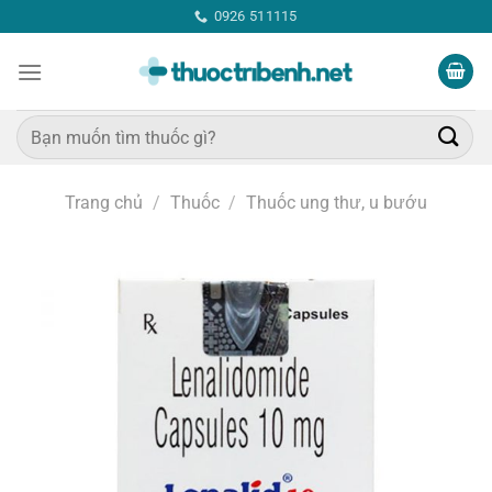
Bỏ
0926 511115
qua
nội
dung
Tìm
kiếm:
Trang chủ
/
Thuốc
/
Thuốc ung thư, u bướu