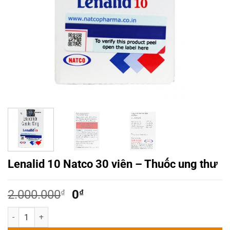
Lenalid 10 Natco 30 viên – Thuốc ung thư
Giá
Giá
2.000.000
₫
0
₫
gốc
hiện
Lenalid 10 Natco 30 viên - Thuốc ung thư số lượng
là:
tại