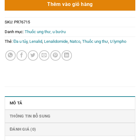
2.000.000₫.
là:
Thêm vào giỏ hàng
0₫.
SKU:
PR76715
Danh mục:
Thuốc ung thư, u bướu
Thẻ:
Đa u tủy
,
Lenalid
,
Lenalidomide
,
Natco
,
Thuốc ung thư
,
U lympho
MÔ TẢ
THÔNG TIN BỔ SUNG
ĐÁNH GIÁ (0)