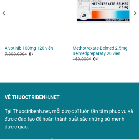
Methotrexate-Belmed 2.5mg
Alvotinib 100mg 120 viên
Belmedpreparaty 20 viên
Giá
Giá
7.800.000
₫
0
₫
gốc
hiện
Giá
Giá
150.000
₫
0
₫
là:
tại
gốc
hiện
7.800.000₫.
là:
là:
tại
0₫.
150.000₫.
là:
0₫.
VỀ THUOCTRIBENH.NET
Tại Thuoctribenh.net, mỗi dược sĩ luôn tận tâm phục vụ và
được đào tạo để hoàn thành xuất sắc những sứ mệnh
được giao.