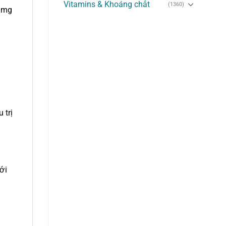
Vitamins & Khoáng chất
(1360)
5 mg
 trị
ới