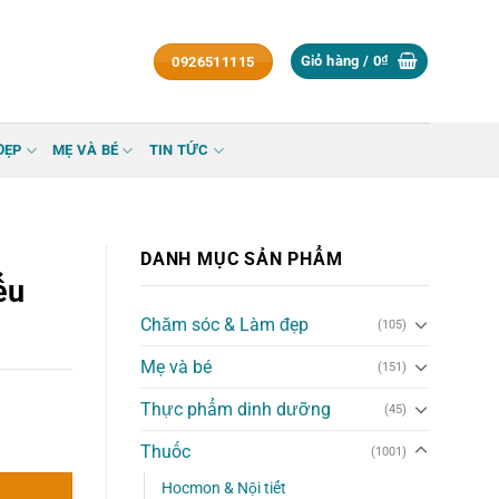
Giỏ hàng /
0
₫
0926511115
ĐẸP
MẸ VÀ BÉ
TIN TỨC
DANH MỤC SẢN PHẨM
ểu
Chăm sóc & Làm đẹp
(105)
Mẹ và bé
(151)
Thực phẩm dinh dưỡng
(45)
Thuốc
(1001)
Hocmon & Nội tiết