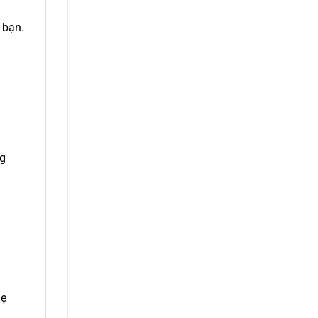
 bạn.
ng
mẹ