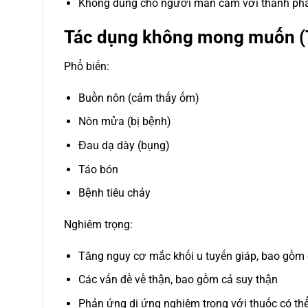
Không dùng cho người mẫn cảm với thành ph
Tác dụng không mong muốn (
Phổ biến:
Buồn nôn (cảm thấy ốm)
Nôn mửa (bị bệnh)
Đau dạ dày (bụng)
Táo bón
Bệnh tiêu chảy
Nghiêm trọng:
Tăng nguy cơ mắc khối u tuyến giáp, bao gồm 
Các vấn đề về thận, bao gồm cả suy thận
Phản ứng dị ứng nghiêm trọng với thuốc có thể