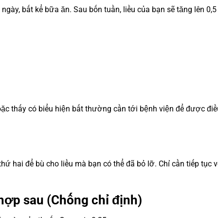
ngày, bất kể bữa ăn. Sau bốn tuần, liều của bạn sẽ tăng lên 0,
oặc thấy có biểu hiện bất thường cần tới bệnh viện để được điều
hứ hai để bù cho liều mà bạn có thể đã bỏ lỡ. Chỉ cần tiếp tục v
hợp sau (Chống chỉ định)