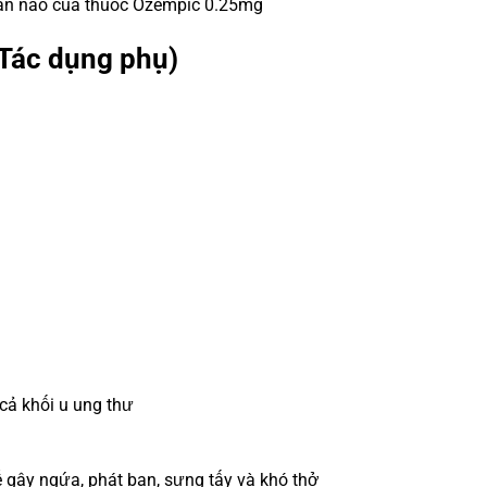
ần nào của thuốc Ozempic 0.25mg
Tác dụng phụ)
cả khối u ung thư
 gây ngứa, phát ban, sưng tấy và khó thở