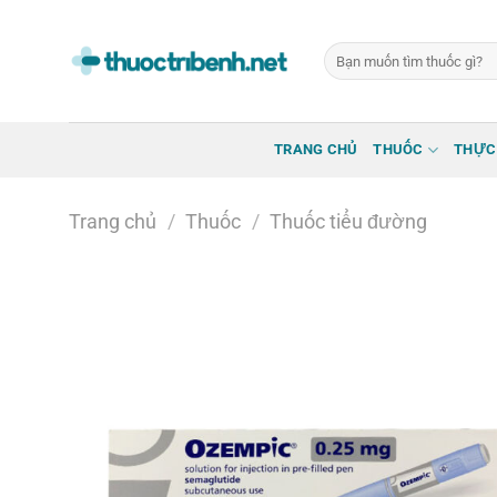
Bỏ
qua
Tìm
nội
kiếm:
dung
TRANG CHỦ
THUỐC
THỰC
Trang chủ
/
Thuốc
/
Thuốc tiểu đường