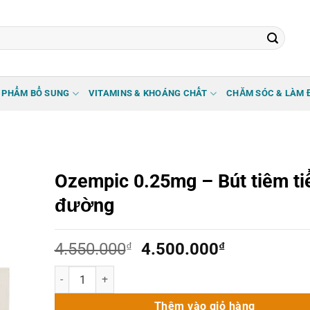
 PHẨM BỔ SUNG
VITAMINS & KHOÁNG CHẤT
CHĂM SÓC & LÀM 
Ozempic 0.25mg – Bút tiêm ti
đường
Giá
Giá
4.550.000
₫
4.500.000
₫
gốc
hiện
Ozempic 0.25mg – Bút tiêm tiểu đường số lượng
là:
tại
4.550.000₫.
là:
Thêm vào giỏ hàng