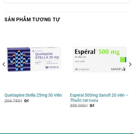
SẢN PHẨM TƯƠNG TỰ
Esperal 500mg Sanofi 20 viên –
Quetiapine Stella 25mg 30 Viên
Thuốc cai rượu
Giá
Giá
204.750
₫
0
₫
gốc
hiện
Giá
Giá
300.000
₫
0
₫
là:
tại
gốc
hiện
204.750₫.
là:
là:
tại
0₫.
300.000₫.
là:
0₫.