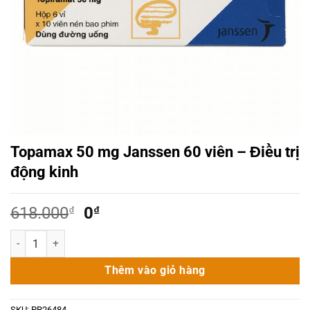
Topamax 50 mg Janssen 60 viên – Điều trị
động kinh
Giá
Giá
618.000
₫
0
₫
gốc
hiện
Topamax 50 mg Janssen 60 viên - Điều trị động kinh số lượng
là:
tại
618.000₫.
là:
Thêm vào giỏ hàng
0₫.
SKU:
PR26484