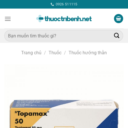
Bỏ
0926 511115
qua
nội
dung
Tìm
kiếm:
Trang chủ
/
Thuốc
/
Thuốc hướng thần