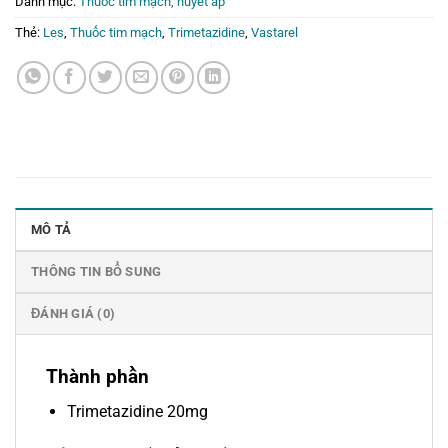
Danh mục:
Thuốc tim mạch, huyết áp
Thẻ:
Les
,
Thuốc tim mạch
,
Trimetazidine
,
Vastarel
MÔ TẢ
THÔNG TIN BỔ SUNG
ĐÁNH GIÁ (0)
Thành phần
Trimetazidine 20mg