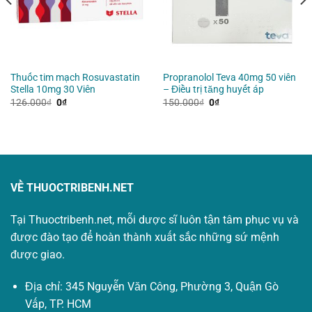
Thuốc tim mạch Rosuvastatin
Propranolol Teva 40mg 50 viên
Stella 10mg 30 Viên
– Điều trị tăng huyết áp
Giá
Giá
Giá
Giá
126.000
₫
0
₫
150.000
₫
0
₫
gốc
hiện
gốc
hiện
là:
tại
là:
tại
126.000₫.
là:
150.000₫.
là:
0₫.
0₫.
VỀ THUOCTRIBENH.NET
Tại Thuoctribenh.net, mỗi dược sĩ luôn tận tâm phục vụ và
được đào tạo để hoàn thành xuất sắc những sứ mệnh
được giao.
Địa chỉ: 345 Nguyễn Văn Công, Phường 3, Quận Gò
Vấp, TP. HCM