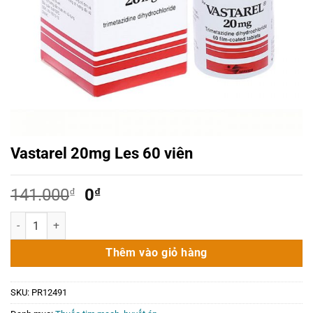
Vastarel 20mg Les 60 viên
Giá
Giá
141.000
₫
0
₫
gốc
hiện
Vastarel 20mg Les 60 viên số lượng
là:
tại
141.000₫.
là:
Thêm vào giỏ hàng
0₫.
SKU:
PR12491