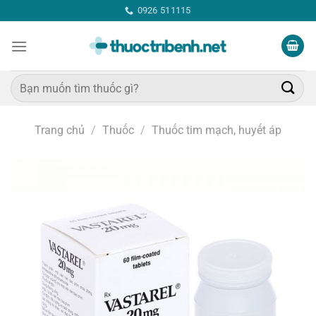
Bỏ
0926 511115
qua
nội
dung
Tìm
kiếm:
Trang chủ
/
Thuốc
/
Thuốc tim mạch, huyết áp