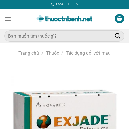
Bỏ
0926 511115
qua
nội
dung
Tìm
kiếm:
Trang chủ
/
Thuốc
/
Tác dụng đối với máu