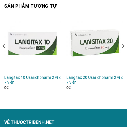
SẢN PHẨM TƯƠNG TỰ
Langitax 10 Usarichpharm 2 vỉ x
Langitax 20 Usarichpharm 2 vỉ x
7 viên
7 viên
0
₫
0
₫
VỀ THUOCTRIBENH.NET