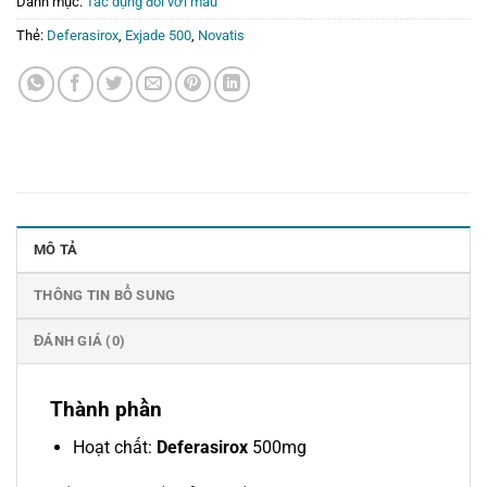
Danh mục:
Tác dụng đối với máu
Thẻ:
Deferasirox
,
Exjade 500
,
Novatis
MÔ TẢ
THÔNG TIN BỔ SUNG
ĐÁNH GIÁ (0)
Thành phần
Hoạt chất:
Deferasirox
500mg