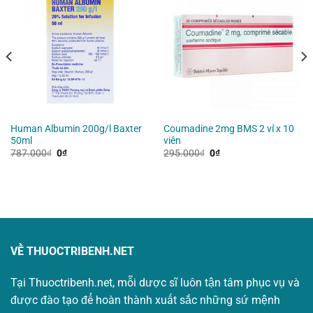
Human Albumin 200g/l Baxter
Coumadine 2mg BMS 2 vỉ x 10
50ml
viên
Giá
Giá
Giá
Giá
787.000
₫
0
₫
295.000
₫
0
₫
gốc
hiện
gốc
hiện
là:
tại
là:
tại
787.000₫.
là:
295.000₫.
là:
0₫.
0₫.
VỀ THUOCTRIBENH.NET
Tại Thuoctribenh.net, mỗi dược sĩ luôn tận tâm phục vụ và
được đào tạo để hoàn thành xuất sắc những sứ mệnh